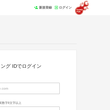
新規登録
ログイン
ング IDでログイン
英数字8文字以上