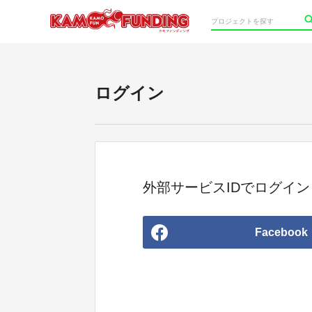
ログイン
外部サービスIDでログイン
Facebook