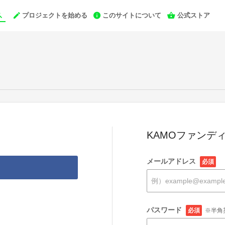
プロジェクトを始める
このサイトについて
公式ストア
KAMOファンディ
メールアドレス
必須
パスワード
必須
※半角