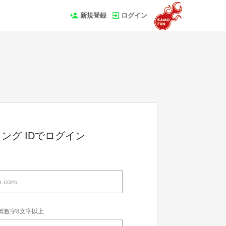
新規登録
ログイン
ング IDでログイン
英数字8文字以上