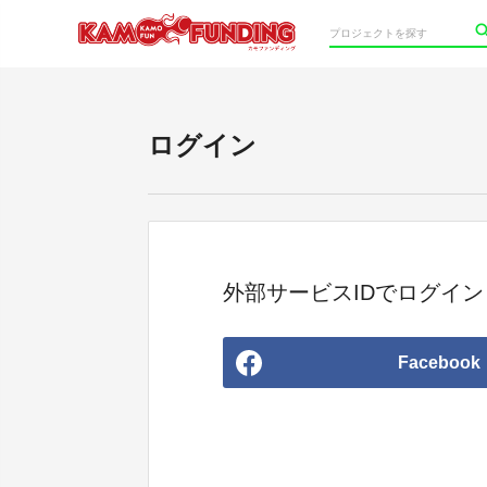
ログイン
外部サービスIDでログイン
Facebook