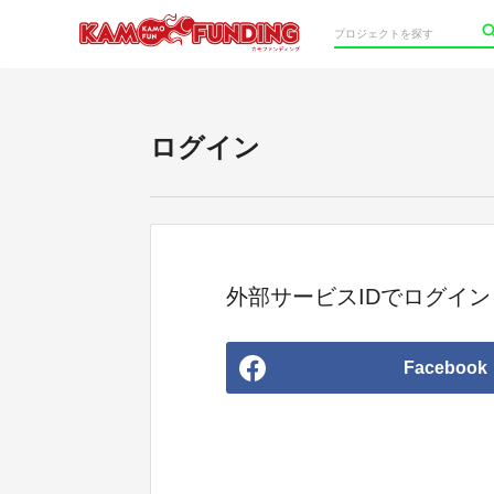
ログイン
外部サービスIDでログイン
Facebook