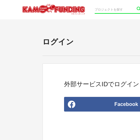
ログイン
外部サービスIDでログイン
Facebook