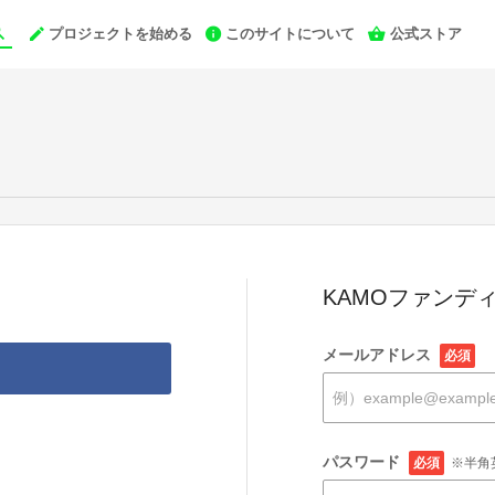
プロジェクトを始める
このサイトについて
公式ストア
KAMOファンディ
メールアドレス
必須
パスワード
必須
※半角