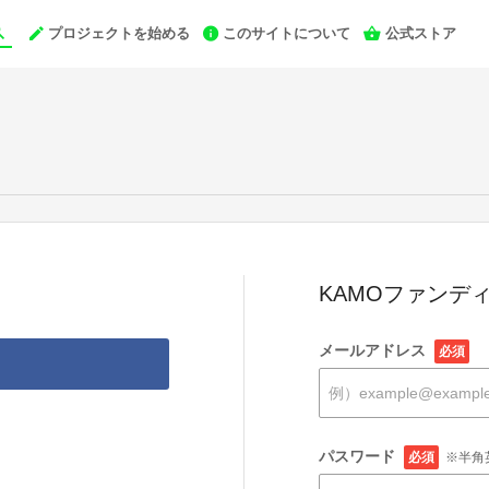
プロジェクトを始める
このサイトについて
公式ストア
KAMOファンディ
メールアドレス
必須
パスワード
必須
※半角