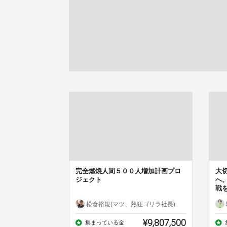
完全燃焼人間５００人増加計画プロ
大
ジェクト
へ
戦
松倉裕規(マツ、熱狂ゴリラ社長)
¥9,807,500
集まっている金