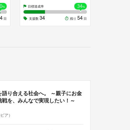
0
34
目標達成率
%
%
54
34
54
日
支援数
残り
日
を語り合える社会へ。 ～親子にお金
挑戦を、みんなで実現したい！～
ルビア）