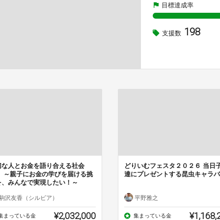
目標達成率
198
支援数
切な人とお金を語り合える社会
どりいむフェスタ２０２６ 当日
。 ～親子にお金の学びを届ける挑
達にプレゼントする昆虫キャラバ
を、みんなで実現したい！～
駒沢友香（シルビア）
平野雅之
¥2,032,000
¥1,168,
集まっている金
集まっている金