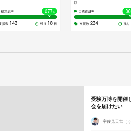
額
677
38
目標達成率
目標達成率
%
143
18
234
支援数
残り
日
支援数
残り
受験万博を開催し
会を届けたい
宇佐見天彗（