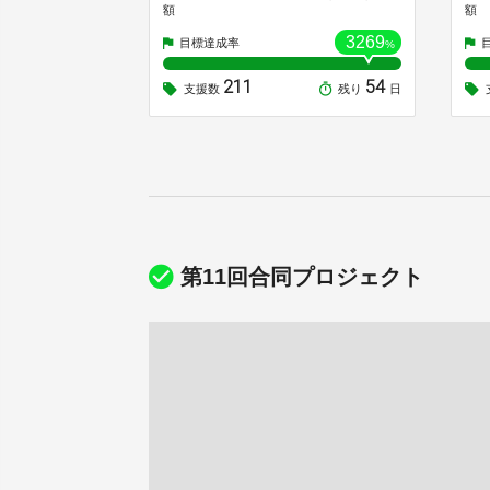
額
額
3269
目標達成率
%
211
54
支援数
残り
日
第11回合同プロジェクト