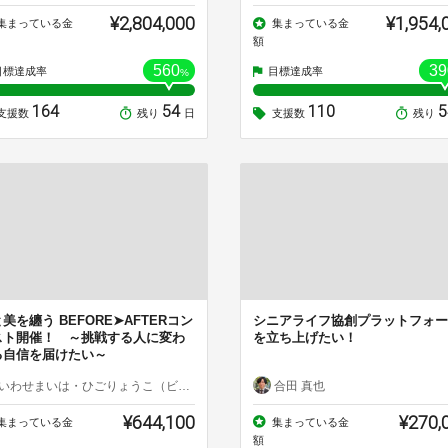
¥2,804,000
¥1,954,
集まっている金
集まっている金
額
560
39
目標達成率
目標達成率
%
164
54
110
支援数
残り
日
支援数
残り
美を纏う BEFORE➤AFTERコン
シニアライフ協創プラットフォー
スト開催！ ～挑戦する人に変わ
を立ち上げたい！
る自信を届けたい～
いわせまいは・ひごりょうこ（ビフォアコンテスト）
合田 真也
¥644,100
¥270,
集まっている金
集まっている金
額