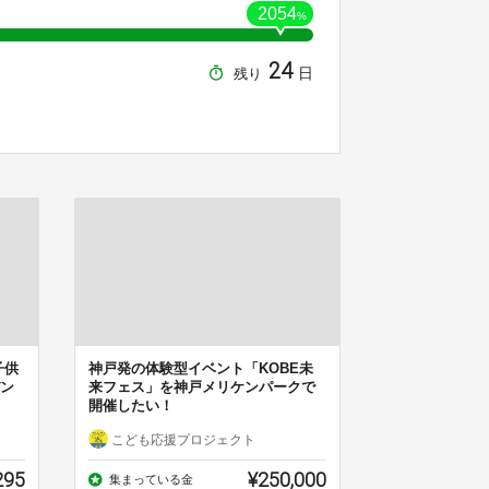
2054
%
24
日
残り
子供
神戸発の体験型イベント「KOBE未
ン
来フェス」を神戸メリケンパークで
開催したい！
こども応援プロジェクト
295
¥250,000
集まっている金