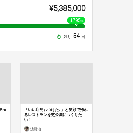
¥5,385,000
1795
%
54
日
残り
 Pro
『いい店見ぃつけた♪』と笑顔で帰れ
るレストランを芝公園につくりた
い！
濵賢治