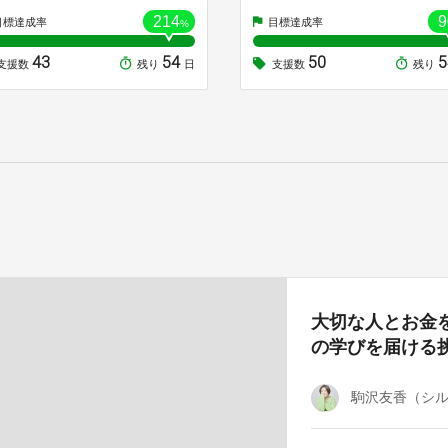
214
9
目標達成率
目標達成率
%
43
54
50
支援数
残り
日
支援数
残り
大切な人とお金
の学びを届ける
駒沢友香（シ