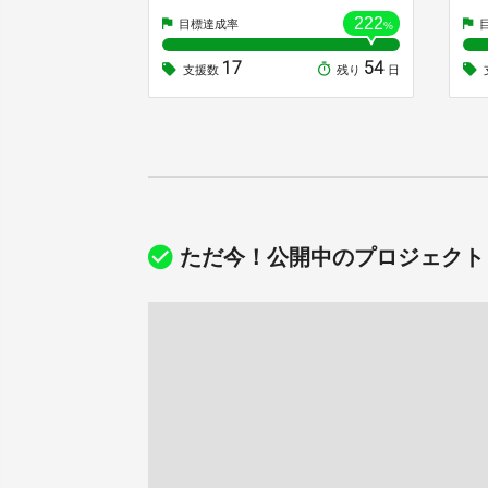
222
目標達成率
%
17
54
支援数
残り
日
ただ今！公開中のプロジェクト