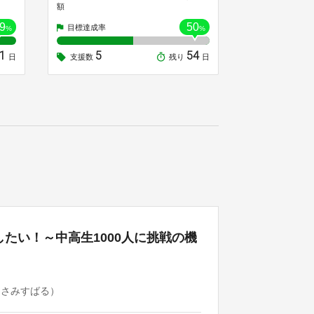
額
9
50
目標達成率
%
%
1
5
54
日
支援数
残り
日
たい！～中高生1000人に挑戦の機
うさみすばる）