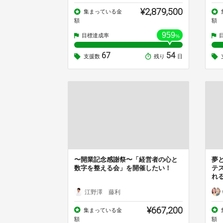
¥2,879,500
集まっている金
額
額
959
目標達成率
%
67
54
支援数
残り
日
〜開業記念感謝祭〜「経営者の心と
夢と
数字を整える会」を開催したい！
テ
れ
江野澤 藤利
¥667,200
集まっている金
額
額