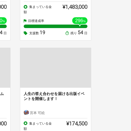
000
¥1,483,000
集まっている金
額
0
296
目標達成率
%
%
54
19
54
日
支援数
残り
日
ム
人生の答え合わせを届ける出版イベ
ントを開催します！
宮本 可絵
000
¥174,500
集まっている金
額