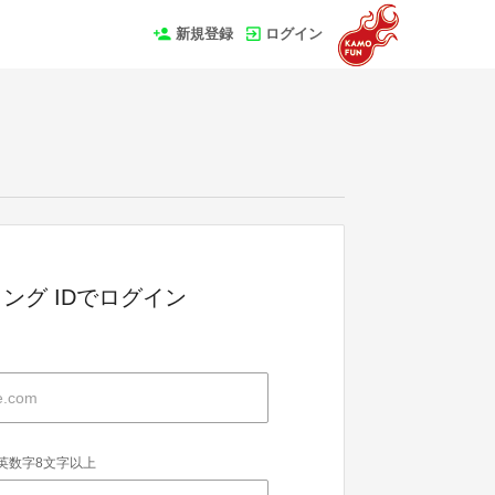
新規登録
ログイン
ング IDでログイン
英数字8文字以上