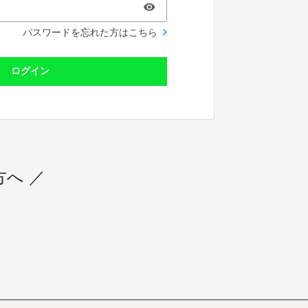
パスワードを忘れた方はこちら
ログイン
へ ／