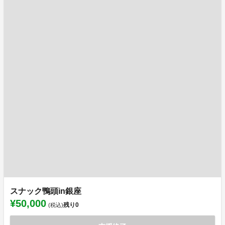
スナック鴨頭in銀座
¥50,000
残り
0
(税込)