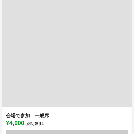
会場で参加 一般席
¥4,000
残り
4
(税込)