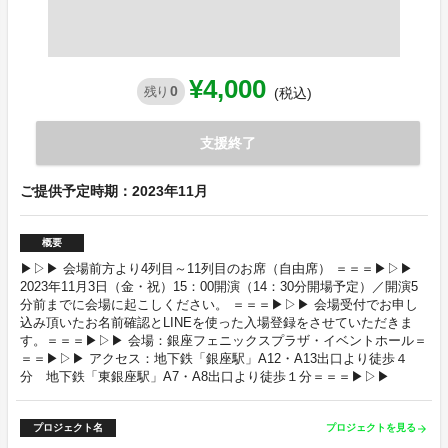
¥4,000
0
残り
(税込)
支援終了
ご提供予定時期：2023年11月
概要
▶▷▶ 会場前方より4列目～11列目のお席（自由席） ＝＝＝▶▷▶
2023年11月3日（金・祝）15：00開演（14：30分開場予定）／開演5
分前までに会場に起こしください。 ＝＝＝▶▷▶ 会場受付でお申し
込み頂いたお名前確認とLINEを使った入場登録をさせていただきま
す。＝＝＝▶▷▶ 会場：銀座フェニックスプラザ・イベントホール＝
＝＝▶▷▶ アクセス：地下鉄「銀座駅」A12・A13出口より徒歩４
分 地下鉄「東銀座駅」A7・A8出口より徒歩１分＝＝＝▶▷▶
プロジェクト名
プロジェクトを見る
arrow_forward