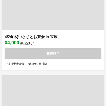
4/24(木)いさじとお茶会 in 宝塚
¥4,000
残り
3
(税込)
支援終了
ご提供予定時期：2025年3月以降