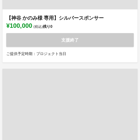
【神谷 かのみ様 専用】シルバースポンサー
¥100,000
残り
0
(税込)
支援終了
ご提供予定時期：プロジェクト当日