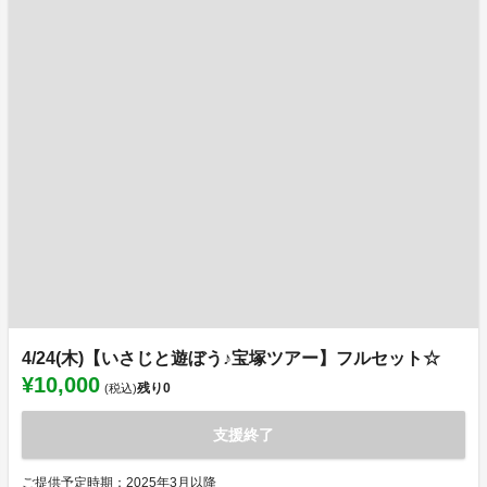
4/24(木)【いさじと遊ぼう♪宝塚ツアー】フルセット☆
¥10,000
残り
0
(税込)
支援終了
ご提供予定時期：2025年3月以降