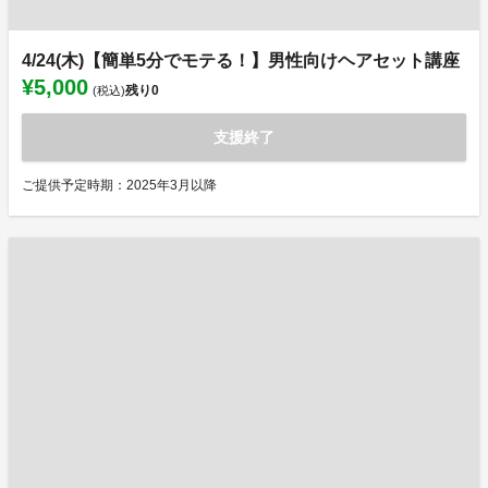
4/24(木)【簡単5分でモテる！】男性向けヘアセット講座
¥5,000
残り
0
(税込)
支援終了
ご提供予定時期：2025年3月以降