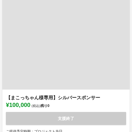
【まこっちゃん様専用】シルバースポンサー
¥100,000
残り
0
(税込)
支援終了
ご提供予定時期：プロジェクト当日