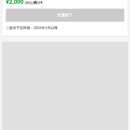
¥2,000
残り
4
(税込)
支援終了
ご提供予定時期：2025年3月以降