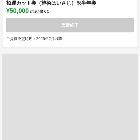
招運カット券（施術はいさじ）※半年券
¥50,000
残り
1
(税込)
支援終了
ご提供予定時期：2025年2月以降