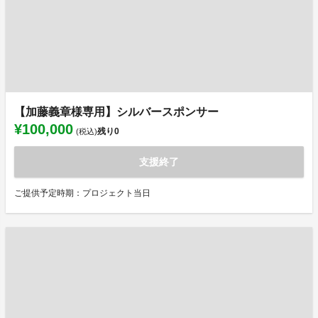
【加藤義章様専用】シルバースポンサー
¥100,000
残り
0
(税込)
支援終了
ご提供予定時期：プロジェクト当日