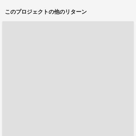
このプロジェクトの他のリターン