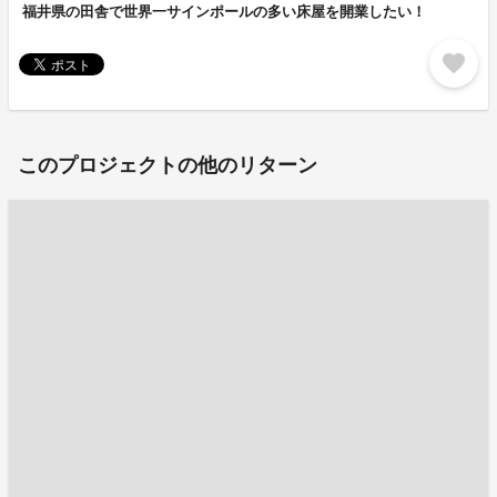
福井県の田舎で世界一サインポールの多い床屋を開業したい！
favorite
このプロジェクトの他のリターン