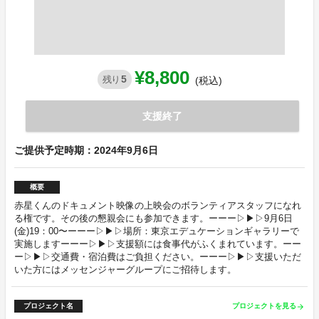
¥8,800
5
残り
(税込)
支援終了
ご提供予定時期：2024年9月6日
概要
赤星くんのドキュメント映像の上映会のボランティアスタッフになれ
る権です。その後の懇親会にも参加できます。ーーー▷▶︎▷9月6日
(金)19：00〜ーーー▷▶︎▷場所：東京エデュケーションギャラリーで
実施しますーーー▷▶︎▷支援額には食事代がふくまれています。ーー
ー▷▶︎▷交通費・宿泊費はご負担ください。ーーー▷▶︎▷支援いただ
いた方にはメッセンジャーグループにご招待します。
プロジェクト名
プロジェクトを見る
arrow_forward