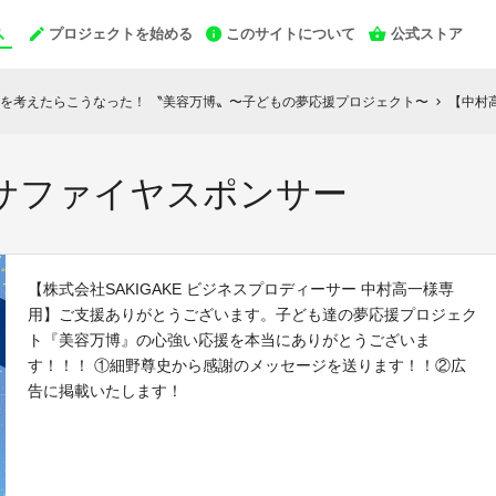
プロジェクトを始める
このサイトについて
公式ストア
を考えたらこうなった！ 〝美容万博〟〜子どもの夢応援プロジェクト〜
【中村
chevron_right
】サファイヤスポンサー
【株式会社SAKIGAKE ビジネスプロディーサー 中村高一様専
用】ご支援ありがとうございます。子ども達の夢応援プロジェク
ト『美容万博』の心強い応援を本当にありがとうございま
す！！！ ①細野尊史から感謝のメッセージを送ります！！②広
告に掲載いたします！