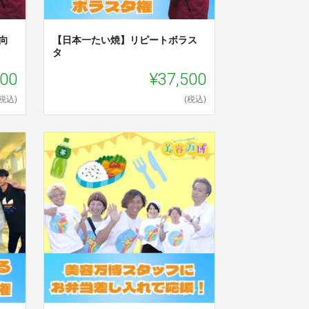
向
【日本一たい焼】リピートボラス
タ
000
¥37,500
(税込)
(税込)