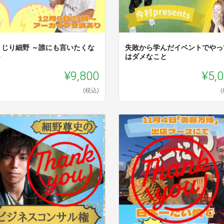
くじり細野 ～誰にも言いたくな
失敗から学んだイベントでやっ
～
はダメなこと
¥9,800
¥5,
(税込)