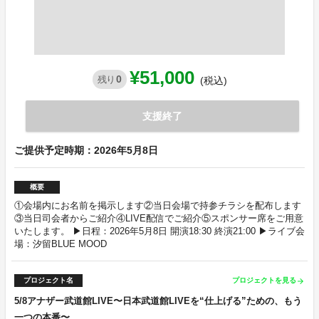
¥51,000
0
残り
(税込)
支援終了
ご提供予定時期：2026年5月8日
概要
①会場内にお名前を掲示します②当日会場で持参チラシを配布します
③当日司会者からご紹介④LIVE配信でご紹介⑤スポンサー席をご用意
いたします。 ▶︎日程：2026年5月8日 開演18:30 終演21:00 ▶︎ライブ会
場：汐留BLUE MOOD
プロジェクト名
プロジェクトを見る
arrow_forward
5/8アナザー武道館LIVE〜日本武道館LIVEを“仕上げる”ための、もう
一つの本番〜