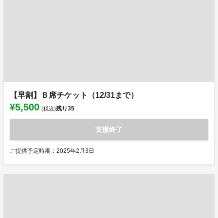
【早割】Ｂ席チケット（12/31まで）
¥5,500
残り
35
(税込)
支援終了
ご提供予定時期：2025年2月3日