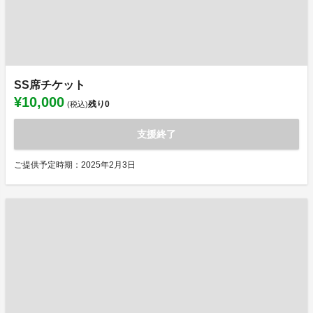
SS席チケット
¥10,000
残り
0
(税込)
支援終了
ご提供予定時期：2025年2月3日