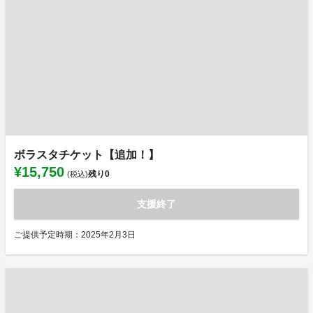
ボラスタチケット【追加！】
¥15,750
残り
0
(税込)
支援終了
ご提供予定時期：2025年2月3日