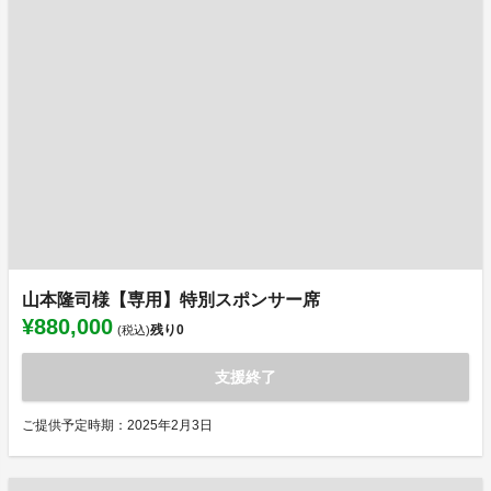
山本隆司様【専用】特別スポンサー席
¥880,000
残り
0
(税込)
支援終了
ご提供予定時期：2025年2月3日