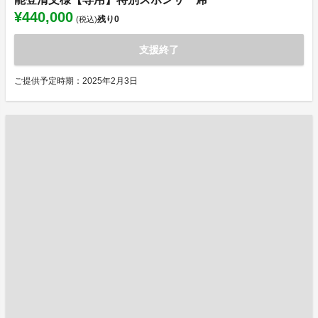
¥440,000
残り
0
(税込)
支援終了
ご提供予定時期：2025年2月3日