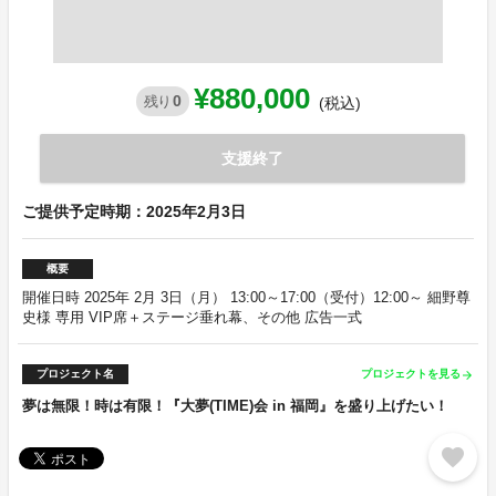
¥880,000
0
残り
(税込)
支援終了
ご提供予定時期：2025年2月3日
概要
開催日時 2025年 2月 3日（月） 13:00～17:00（受付）12:00～ 細野尊
史様 専用 VIP席＋ステージ垂れ幕、その他 広告一式
プロジェクト名
プロジェクトを見る
arrow_forward
夢は無限！時は有限！『大夢(TIME)会 in 福岡』を盛り上げたい！
favorite