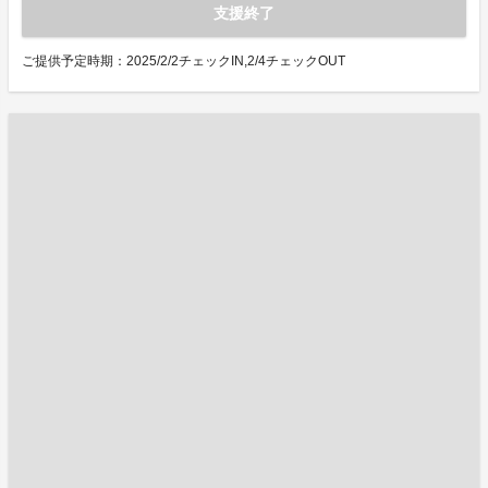
支援終了
ご提供予定時期：2025/2/2チェックIN,2/4チェックOUT