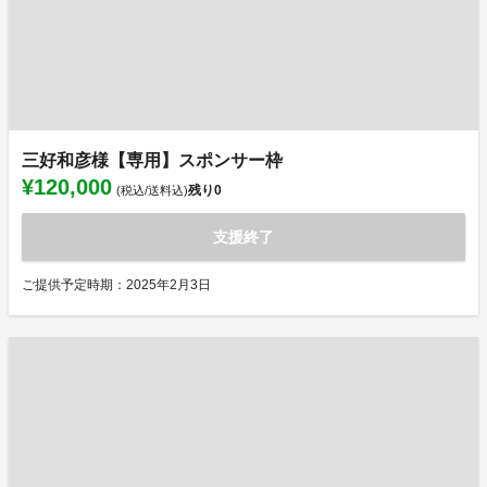
三好和彦様【専用】スポンサー枠
¥120,000
残り
0
(税込/送料込)
支援終了
ご提供予定時期：2025年2月3日