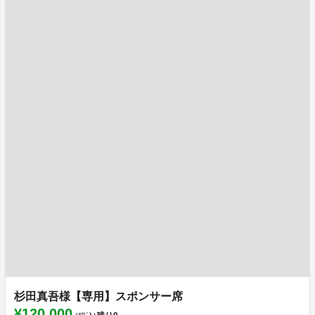
杉田真吾様【専用】スポンサー席
¥120,000