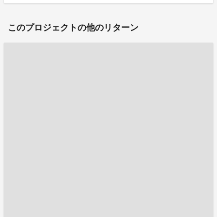
このプロジェクトの他のリターン