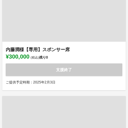
内藤潤様【専用】スポンサー席
¥300,000
残り
0
(税込)
支援終了
ご提供予定時期：2025年2月3日