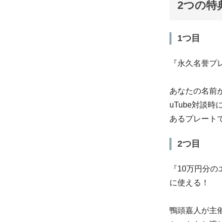
2つの特
1つ目
『永久名誉プ
あなたの名前
uTube対
あるプレート
2つ目
『10万円分
に使える！
鴨頭嘉人が主