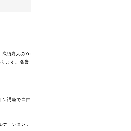
鴨頭嘉人のYo
あります。名誉
イン講座で自由
ュケーションチ