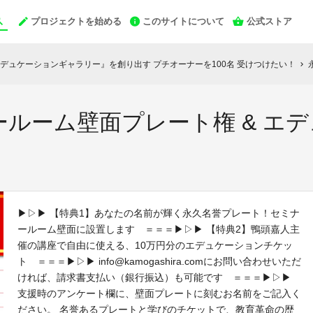
プロジェクトを始める
このサイトについて
公式ストア
デュケーションギャラリー』を創り出す プチオーナーを100名 受けつけたい！
chevron_right
ルーム壁面プレート権 & エ
▶▷▶ 【特典1】あなたの名前が輝く永久名誉プレート！セミナ
ールーム壁面に設置します ＝＝＝▶▷▶ 【特典2】鴨頭嘉人主
催の講座で自由に使える、10万円分のエデュケーションチケッ
ト ＝＝＝▶▷▶ info@kamogashira.comにお問い合わせいただ
ければ、請求書支払い（銀行振込）も可能です ＝＝＝▶▷▶
支援時のアンケート欄に、壁面プレートに刻むお名前をご記入く
ださい。 名誉あるプレートと学びのチケットで、教育革命の歴