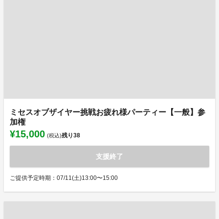
ミセスオブザイヤー挑戦お疲れ様パーティー【一般】参
加権
¥15,000
残り
38
(税込)
支援終了
ご提供予定時期：07/11(土)13:00〜15:00