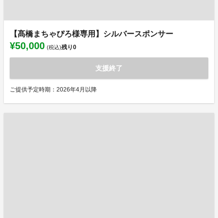
【髙橋まちゃぴろ様専用】シルバースポンサー
¥50,000
残り
0
(税込)
支援終了
ご提供予定時期：2026年4月以降