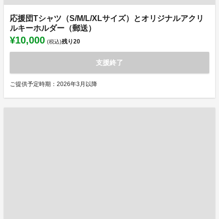
応援団Tシャツ（S/М/L/XLサイズ）とオリジナルアクリ
ルキーホルダー（郵送）
¥10,000
残り
20
(税込)
支援終了
ご提供予定時期：2026年3月以降