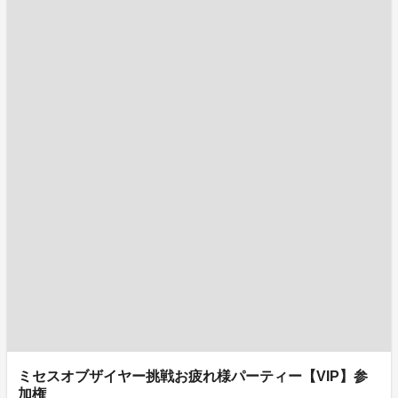
ミセスオブザイヤー挑戦お疲れ様パーティー【VIP】参
加権