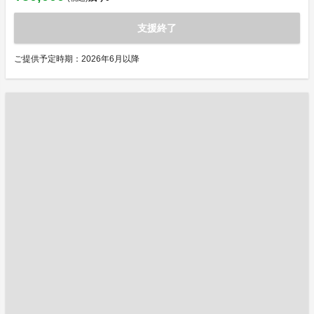
支援終了
ご提供予定時期：2026年6月以降