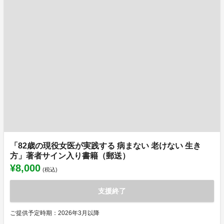
「82歳の現役女医が実践する 病まない 老けない 生き
方」著者サイン入り書籍（郵送）
¥8,000
(税込)
支援終了
ご提供予定時期：2026年3月以降