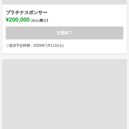
プラチナスポンサー
¥200,000
残り
1
(税込)
支援終了
ご提供予定時期：2026年7月11日(土)