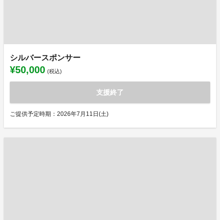
シルバースポンサー
¥50,000
(税込)
支援終了
ご提供予定時期：2026年7月11日(土)