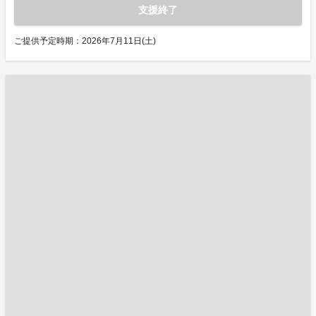
支援終了
ご提供予定時期：2026年7月11日(土)