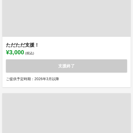
ただただ支援！
¥3,000
(税込)
支援終了
ご提供予定時期：2026年3月以降