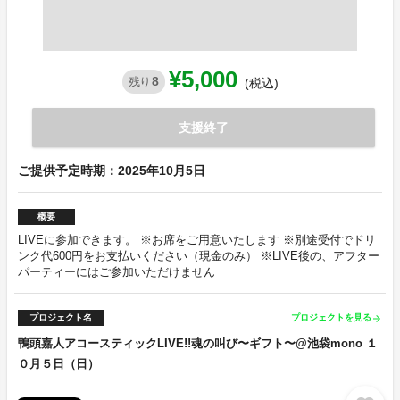
¥5,000
8
残り
(税込)
支援終了
ご提供予定時期：2025年10月5日
概要
LIVEに参加できます。 ※お席をご用意いたします ※別途受付でドリ
ンク代600円をお支払いください（現金のみ） ※LIVE後の、アフター
パーティーにはご参加いただけません
プロジェクト名
プロジェクトを見る
arrow_forward
鴨頭嘉人アコースティックLIVE!!魂の叫び〜ギフト〜@池袋mono １
０月５日（日）