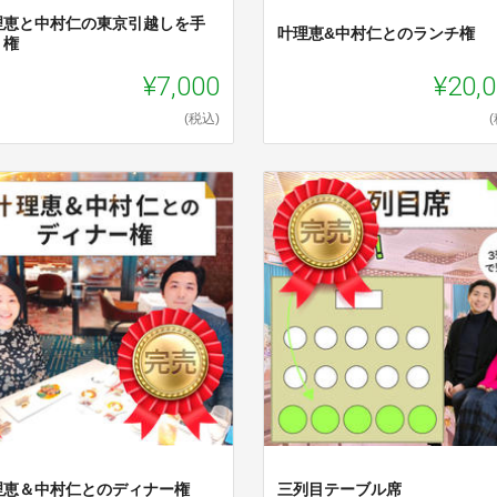
理恵と中村仁の東京引越しを手
叶理恵&中村仁とのランチ権
う権
¥7,000
¥20,
(税込)
理恵＆中村仁とのディナー権
三列目テーブル席