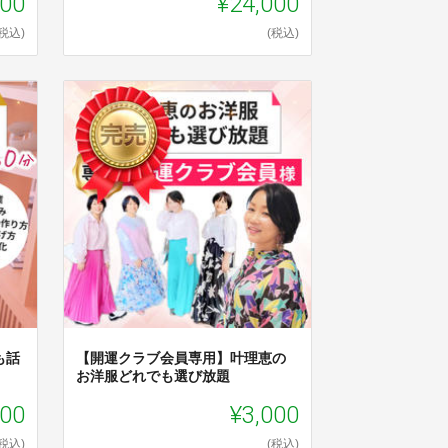
000
¥24,000
(税込)
(税込)
も話
【開運クラブ会員専用】叶理恵の
お洋服どれでも選び放題
000
¥3,000
(税込)
(税込)