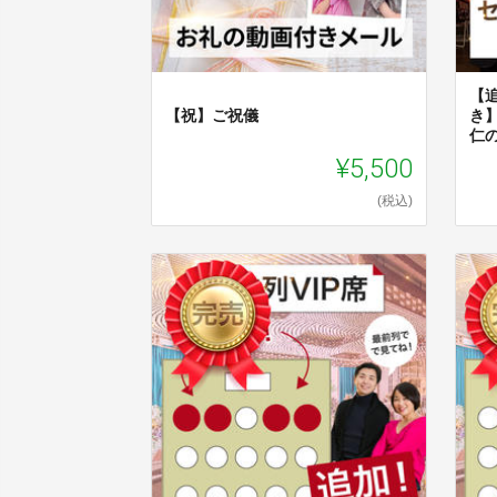
【
【祝】ご祝儀
き
仁の
¥5,500
(税込)