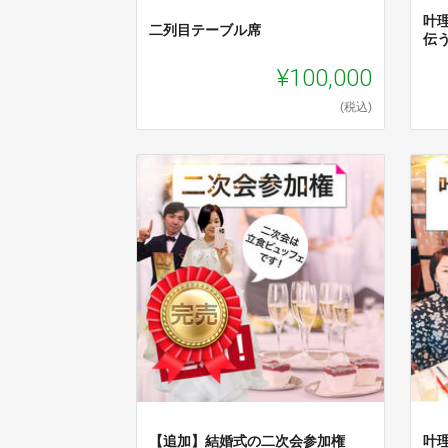
叶
二列目テーブル席
伝
¥100,000
(税込)
【追加】結婚式の二次会参加権
叶