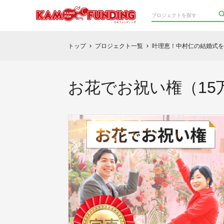
トップ
プロジェクト一覧
叶理恵！中村仁の結婚式を
chevron_right
chevron_right
お花でお祝い権（15