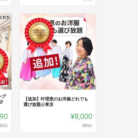
ング
【追加】叶理恵のお洋服どれでも
さ
選び放題@東京
190
¥8,000
(税込)
(税込)