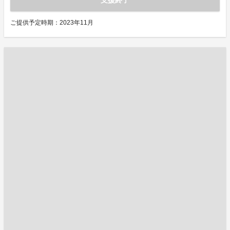
支援終了
ご提供予定時期：2023年11月