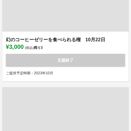
幻のコーヒーゼリーを食べられる権 10月22日
¥3,000
残り
3
(税込)
支援終了
ご提供予定時期：2023年10月