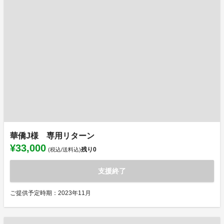
華僑J様 専用リターン
¥33,000
残り
0
(税込/送料込)
支援終了
ご提供予定時期：2023年11月