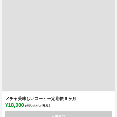
メチャ美味しいコーヒー定期便６ヶ月
¥18,000
残り
2
(税込/送料込)