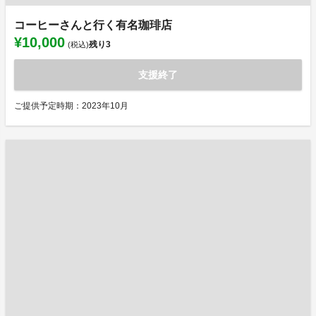
コーヒーさんと行く有名珈琲店
¥10,000
残り
3
(税込)
支援終了
ご提供予定時期：2023年10月