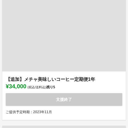
【追加】メチャ美味しいコーヒー定期便1年
¥34,000
残り
5
(税込/送料込)
支援終了
ご提供予定時期：2023年11月