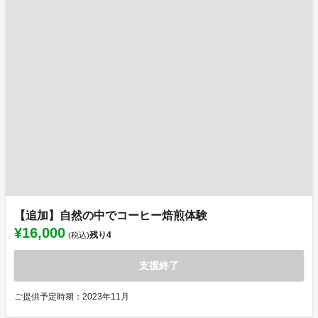
【追加】自然の中でコーヒー焙煎体験
¥16,000
残り
4
(税込)
支援終了
ご提供予定時期：2023年11月