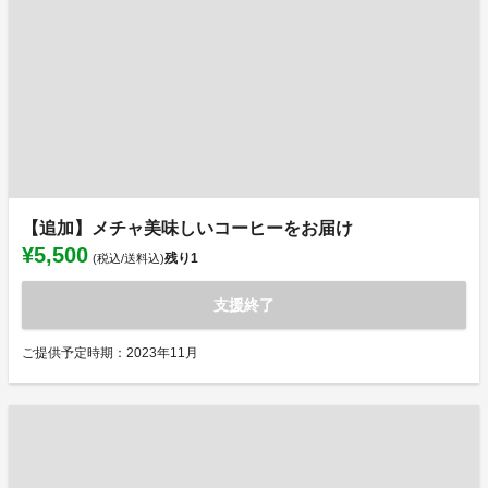
【追加】メチャ美味しいコーヒーをお届け
¥5,500
残り
1
(税込/送料込)
支援終了
ご提供予定時期：2023年11月