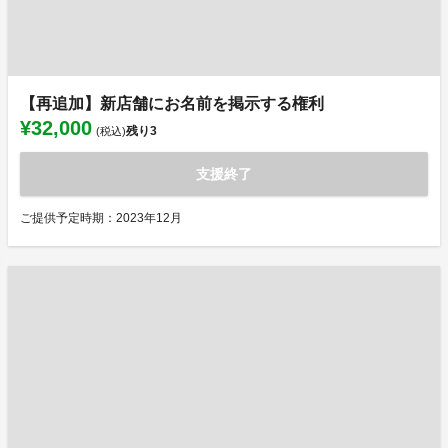
【再追加】新店舗にお名前を掲示する権利
¥32,000
残り
3
(税込)
支援終了
ご提供予定時期：2023年12月