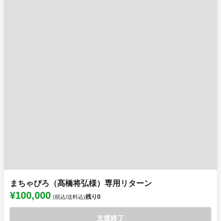
まちゃぴろ（髙橋将弘様）専用リターン
¥100,000
残り
0
(税込/送料込)
支援終了