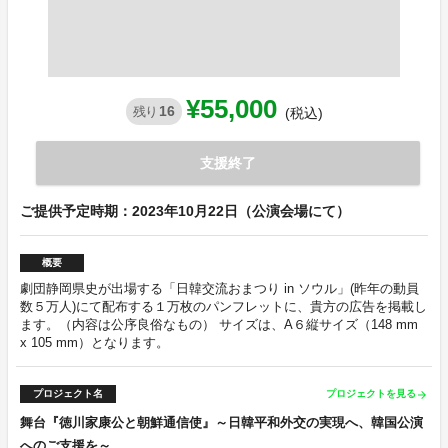
¥55,000
16
残り
(税込)
支援終了
ご提供予定時期：2023年10月22日（公演会場にて）
概要
劇団静岡県史が出場する「日韓交流おまつり in ソウル」(昨年の動員
数５万人)にて配布する１万枚のパンフレットに、貴方の広告を掲載し
ます。（内容は公序良俗なもの） サイズは、A６縦サイズ（148 mm
x 105 mm）となります。
プロジェクト名
プロジェクトを見る
arrow_forward
舞台『徳川家康公と朝鮮通信使』～日韓平和外交の実現へ、韓国公演
へのご支援を～