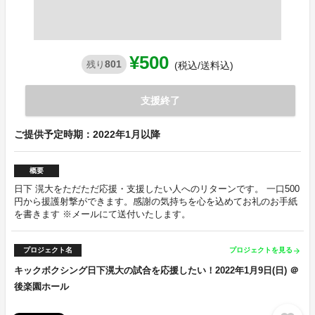
¥500
801
残り
(税込/送料込)
支援終了
ご提供予定時期：2022年1月以降
概要
日下 滉大をただただ応援・支援したい人へのリターンです。 一口500
円から援護射撃ができます。感謝の気持ちを心を込めてお礼のお手紙
を書きます ※メールにて送付いたします。
プロジェクト名
プロジェクトを見る
arrow_forward
キックボクシング日下滉大の試合を応援したい！2022年1月9日(日) ＠
後楽園ホール