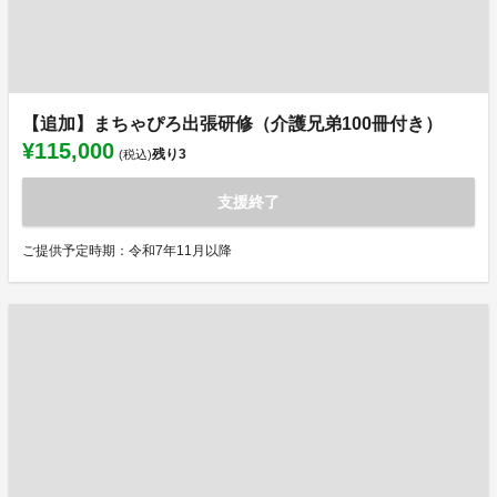
【追加】まちゃぴろ出張研修（介護兄弟100冊付き）
¥115,000
残り
3
(税込)
支援終了
ご提供予定時期：令和7年11月以降