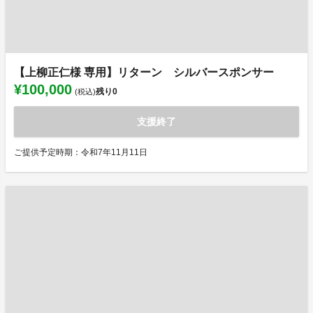
【上柳正仁様 専用】リターン シルバースポンサー
¥100,000
残り
0
(税込)
支援終了
ご提供予定時期：令和7年11月11日