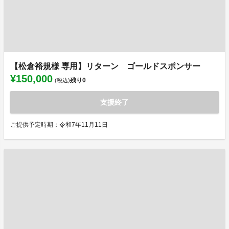
【松倉裕規様 専用】リターン ゴールドスポンサー
¥150,000
残り
0
(税込)
支援終了
ご提供予定時期：令和7年11月11日