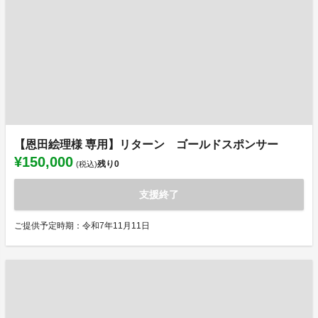
【恩田絵理様 専用】リターン ゴールドスポンサー
¥150,000
残り
0
(税込)
支援終了
ご提供予定時期：令和7年11月11日