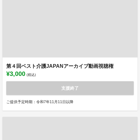
第４回ベスト介護JAPANアーカイブ動画視聴権
¥3,000
(税込)
支援終了
ご提供予定時期：令和7年11月11日以降