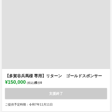
【多賀谷兵馬様 専用】リターン ゴールドスポンサー
¥150,000
残り
0
(税込)
支援終了
ご提供予定時期：令和7年11月11日