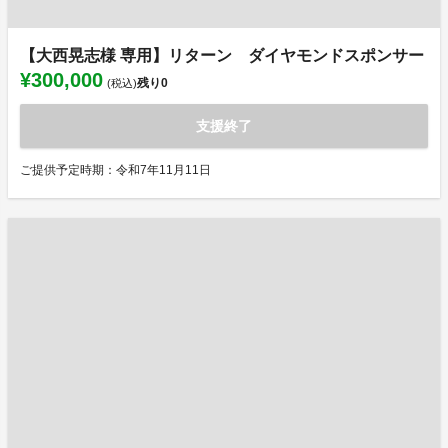
【大西晃志様 専用】リターン ダイヤモンドスポンサー
¥300,000
残り
0
(税込)
支援終了
ご提供予定時期：令和7年11月11日