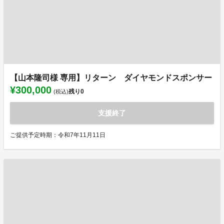
【山本隆司様 専用】リターン ダイヤモンドスポンサー
¥300,000
残り
0
(税込)
支援終了
ご提供予定時期：令和7年11月11日