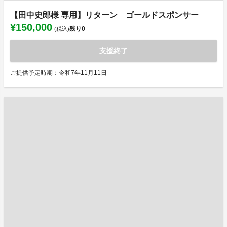
【田中史郎様 専用】リターン ゴールドスポンサー
¥150,000
残り
0
(税込)
支援終了
ご提供予定時期：令和7年11月11日