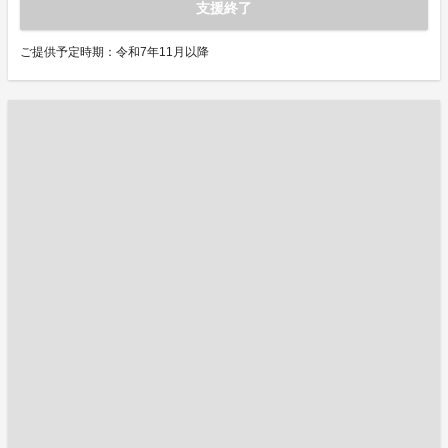
支援終了
ご提供予定時期：令和7年11月以降