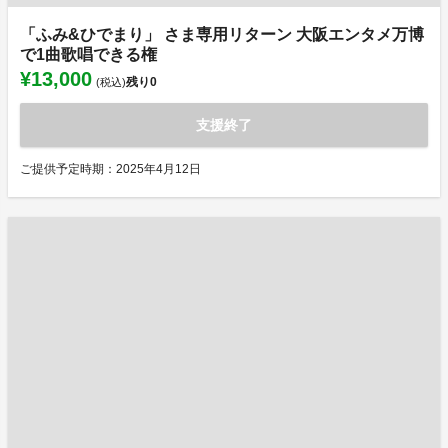
「ふみ&ひでまり」 さま専用リターン 大阪エンタメ万博
で1曲歌唱できる権
¥13,000
残り
0
(税込)
支援終了
ご提供予定時期：2025年4月12日