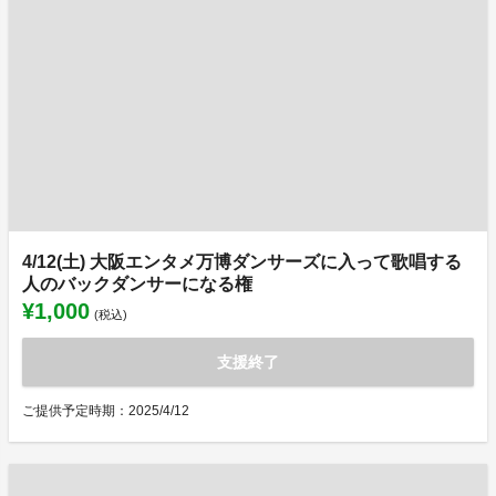
4/12(土) 大阪エンタメ万博ダンサーズに入って歌唱する
人のバックダンサーになる権
¥1,000
(税込)
支援終了
ご提供予定時期：2025/4/12