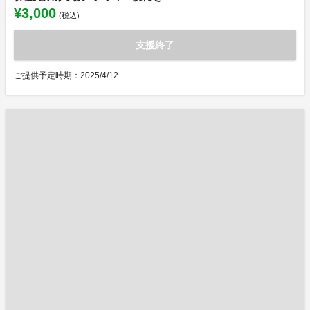
¥3,000
(税込)
支援終了
ご提供予定時期：2025/4/12