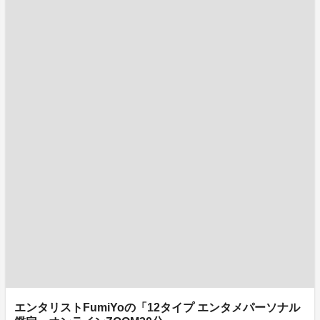
エンタリストFumiYoの「12タイプ エンタメパーソナル