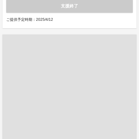
支援終了
ご提供予定時期：2025/4/12