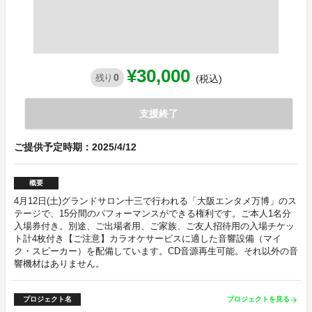
¥30,000
0
残り
(税込)
支援終了
ご提供予定時期：2025/4/12
概要
4月12日(土)グランドサロン十三で行われる「大阪エンタメ万博」のス
テージで、15分間のパフォーマンスができる権利です。ご本人1名分
入場券付き。別途、ご出場者用、ご家族、ご友人招待用の入場チケッ
ト計4枚付き【ご注意】カラオケサービスに適した音響設備（マイ
ク・スピーカー）を配備しています。CD音源再生可能。それ以外の音
響機材はありません。
プロジェクト名
プロジェクトを見る
arrow_forward