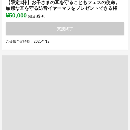
【限定1枠】お子さまの耳を守ることもフェスの使命。
敏感な耳を守る防音イヤーマフをプレゼントできる権
¥50,000
残り
0
(税込)
支援終了
ご提供予定時期：2025/4/12