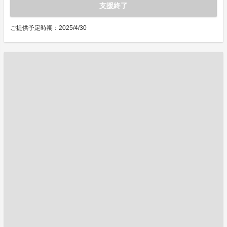
支援終了
ご提供予定時期：2025/4/30