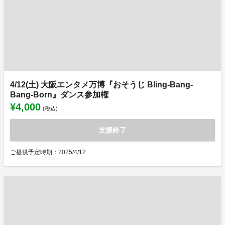
4/12(土) 大阪エンタメ万博『おそうじ Bling-Bang-
Bang-Born』ダンス参加権
¥4,000
(税込)
支援終了
ご提供予定時期：2025/4/12