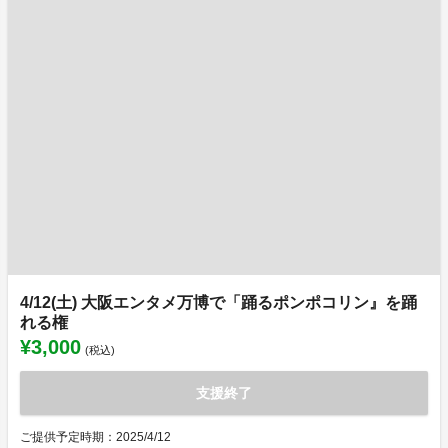
4/12(土) 大阪エンタメ万博で「踊るポンポコリン』を踊
れる権
¥3,000
(税込)
支援終了
ご提供予定時期：2025/4/12