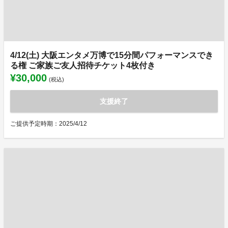
4/12(土) 大阪エンタメ万博で15分間パフォーマンスでき
る権 ご家族ご友人招待チケット4枚付き
¥30,000
(税込)
支援終了
ご提供予定時期：2025/4/12