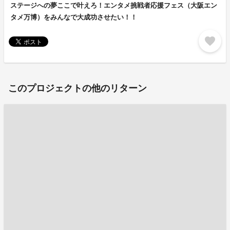
ステージへの夢ここで叶えろ！エンタメ挑戦者応援フェス（大阪エン
タメ万博）をみんなで大成功させたい！！
favorite
このプロジェクトの他のリターン