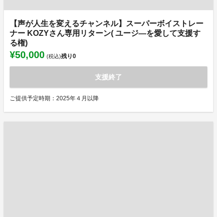
【声が人生を変えるチャンネル】スーパーボイストレー
ナー KOZYさん専用リターン( ユージ―を愛して支援す
る権)
¥50,000
残り
0
(税込)
支援終了
ご提供予定時期：2025年４月以降