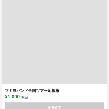
マミヨバンド全国ツアー応援権
¥1,000
(税込)
支援終了