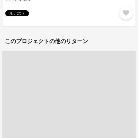
favorite
このプロジェクトの他のリターン