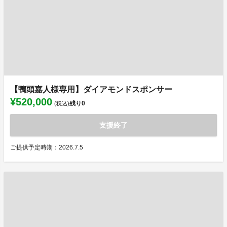
【鴨頭嘉人様専用】ダイアモンドスポンサー
¥520,000
残り
0
(税込)
支援終了
ご提供予定時期：2026.7.5