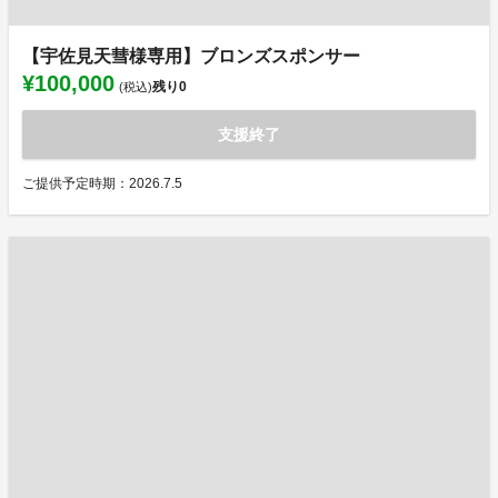
【宇佐見天彗様専用】ブロンズスポンサー
¥100,000
残り
0
(税込)
支援終了
ご提供予定時期：2026.7.5