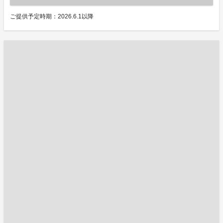
ご提供予定時期：2026.6.1以降