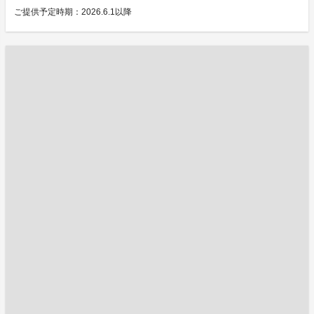
ご提供予定時期：2026.6.1以降