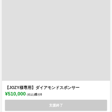
【JOZY様専用】ダイアモンドスポンサー
¥510,000
残り
0
(税込)
支援終了