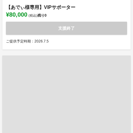
【あでぃ様専用】VIPサポーター
¥80,000
残り
0
(税込)
支援終了
ご提供予定時期：2026.7.5