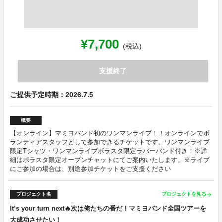
¥7,700
(税込)
支援終了
ご提供予定時期：2026.7.5
概要
【オンライン】マミヨバンド初のワンマンライブ！！オンラインでボ
ランティアスタッフとして参加できるチケットです。ワンマンライブ
限定Tシャツ・ワンマンライブボラスタ限定ラバーバンド付き！※詳
細はボラスタ限定オープンチャットにてご案内いたします。※ライブ
にご参加の場合は、別途参加チケットをご支援ください
プロジェクト名
プロジェクトを見る
arrow_forward
It’s your turn next🔥次は俺たちの番だ！マミヨバンド全国ツアーを
大成功させたい！