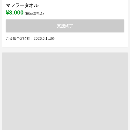
マフラータオル
¥3,000
(税込/送料込)
支援終了
ご提供予定時期：2026.6.1以降