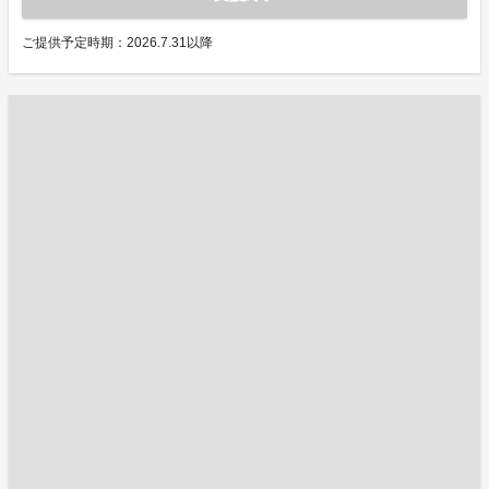
ご提供予定時期：2026.7.31以降