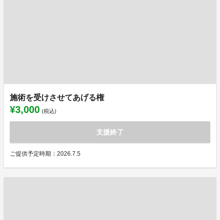
施術を受けさせてあげる権
¥3,000
(税込)
支援終了
ご提供予定時期：2026.7.5