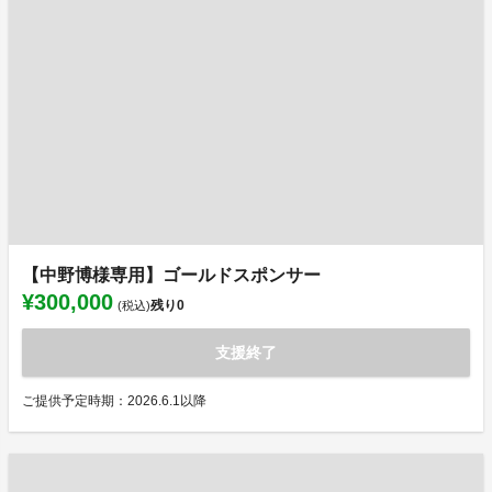
【中野博様専用】ゴールドスポンサー
¥300,000
残り
0
(税込)
支援終了
ご提供予定時期：2026.6.1以降