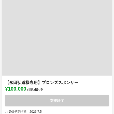
【永田弘道様専用】ブロンズスポンサー
¥100,000
残り
0
(税込)
支援終了
ご提供予定時期：2026.7.5