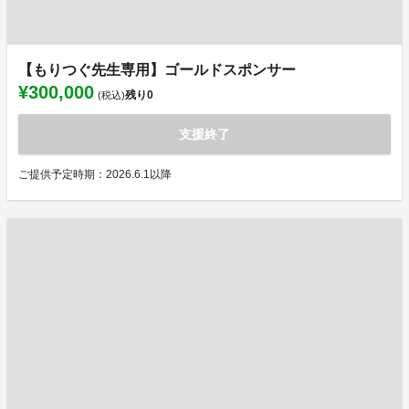
【もりつぐ先生専用】ゴールドスポンサー
¥300,000
残り
0
(税込)
支援終了
ご提供予定時期：2026.6.1以降