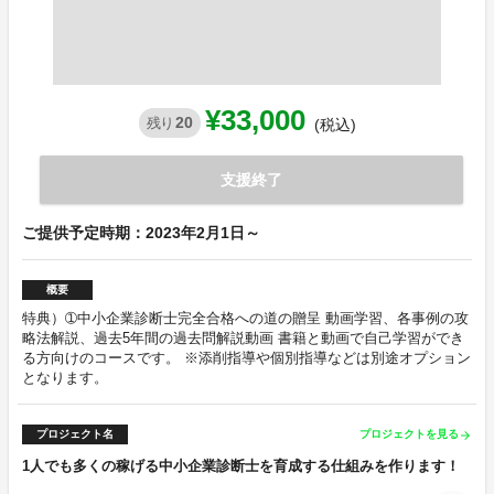
¥33,000
20
残り
(税込)
支援終了
ご提供予定時期：2023年2月1日～
概要
特典）➀中小企業診断士完全合格への道の贈呈 動画学習、各事例の攻
略法解説、過去5年間の過去問解説動画 書籍と動画で自己学習ができ
る方向けのコースです。 ※添削指導や個別指導などは別途オプション
となります。
プロジェクト名
プロジェクトを見る
arrow_forward
1人でも多くの稼げる中小企業診断士を育成する仕組みを作ります！