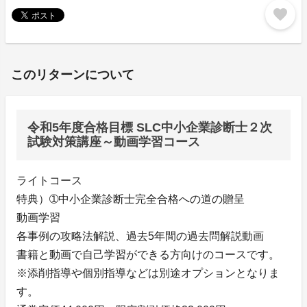
favorite
このリターンについて
令和5年度合格目標 SLC中小企業診断士２次
試験対策講座～動画学習コース
ライトコース
特典）➀中小企業診断士完全合格への道の贈呈
動画学習
各事例の攻略法解説、過去5年間の過去問解説動画
書籍と動画で自己学習ができる方向けのコースです。
※添削指導や個別指導などは別途オプションとなりま
す。