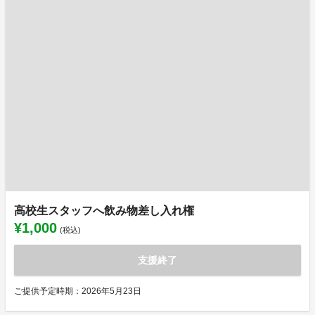
高校生スタッフへ飲み物差し入れ権
¥1,000
(税込)
支援終了
ご提供予定時期：2026年5月23日