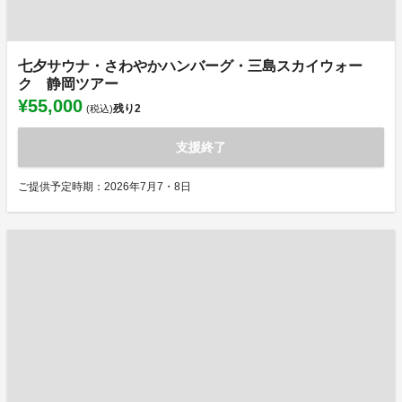
七夕サウナ・さわやかハンバーグ・三島スカイウォー
ク 静岡ツアー
¥55,000
残り
2
(税込)
支援終了
ご提供予定時期：2026年7月7・8日