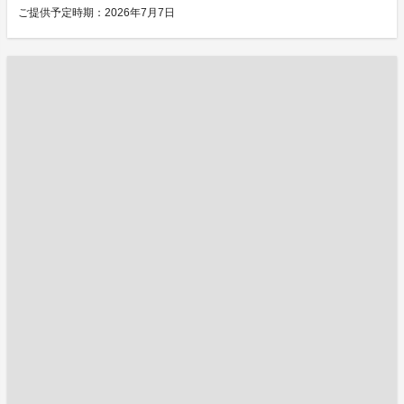
ご提供予定時期：2026年7月7日