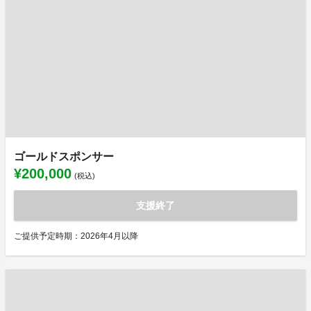
ゴールドスポンサー
¥200,000
(税込)
支援終了
ご提供予定時期：2026年4月以降