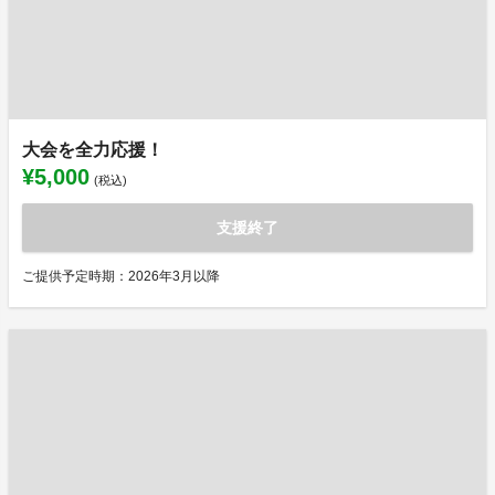
大会を全力応援！
¥5,000
(税込)
支援終了
ご提供予定時期：2026年3月以降