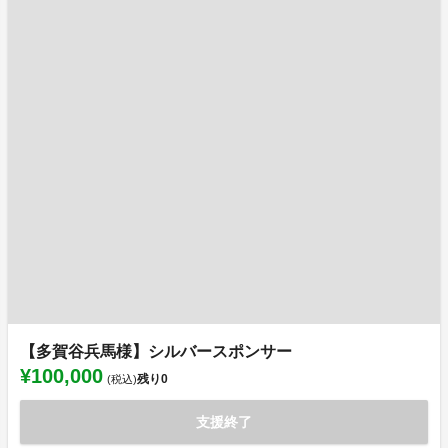
【多賀谷兵馬様】シルバースポンサー
¥100,000
残り
0
(税込)
支援終了