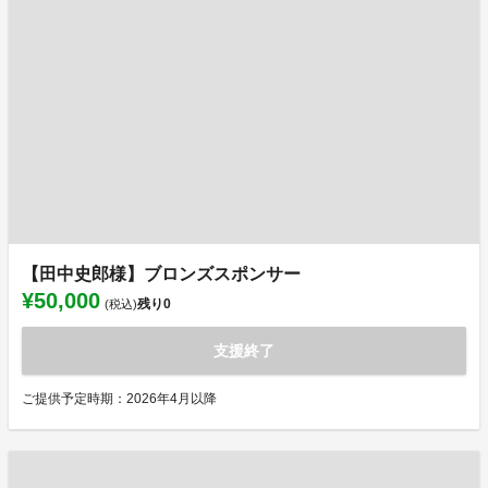
【田中史郎様】ブロンズスポンサー
¥50,000
残り
0
(税込)
支援終了
ご提供予定時期：2026年4月以降