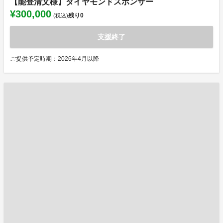
【能登清文様】ダイヤモンドスポンサー
¥300,000
残り
0
(税込)
支援終了
ご提供予定時期：2026年4月以降