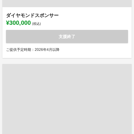
ダイヤモンドスポンサー
¥300,000
(税込)
支援終了
ご提供予定時期：2026年4月以降