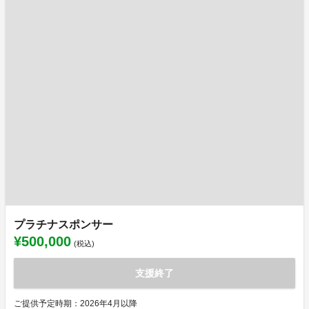
プラチナスポンサー
¥500,000
(税込)
支援終了
ご提供予定時期：2026年4月以降