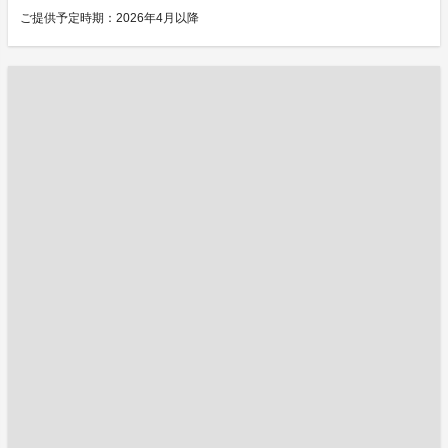
ご提供予定時期：2026年4月以降