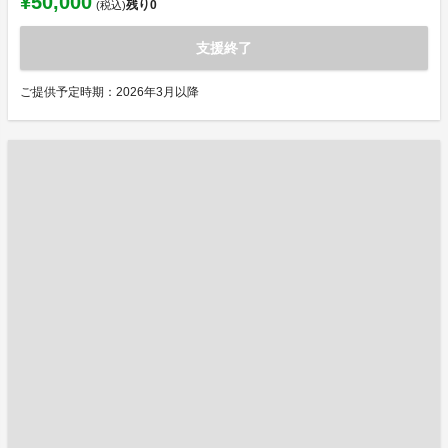
¥50,000
残り
0
(税込)
支援終了
ご提供予定時期：2026年3月以降