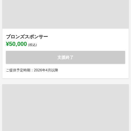
ブロンズスポンサー
¥50,000
(税込)
支援終了
ご提供予定時期：2026年4月以降