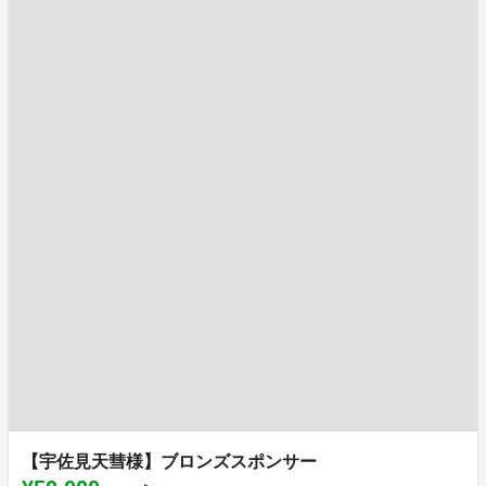
【宇佐見天彗様】ブロンズスポンサー