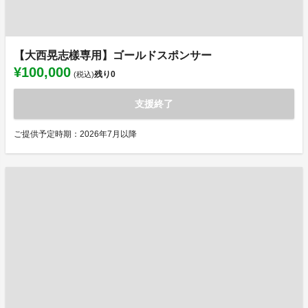
【大西晃志樣専用】ゴールドスポンサー
¥100,000
残り
0
(税込)
支援終了
ご提供予定時期：2026年7月以降