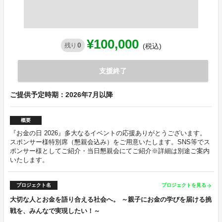
¥100,000
0
残り
(税込)
支援終了
ご提供予定時期：2026年7月以降
概要
『お金の日 2026』多大なるイベントの応援ありがとうございます。
スポンサー様特別席（懇親会込み）をご用意いたします。SNS等でス
ポンサー様としてご紹介・当日懇親会にてご紹介※詳細は別途ご案内
いたします。
プロジェクト名
プロジェクトを見る
arrow_forward
大切な人とお金を語り合える社会へ。 ～親子にお金の学びを届ける挑
戦を、みんなで実現したい！～