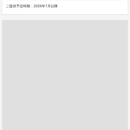
ご提供予定時期：2026年7月以降