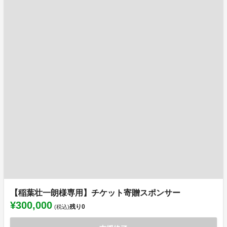
【稲葉壮一朗様専用】チケット寄贈スポンサー
¥300,000
残り
0
(税込)