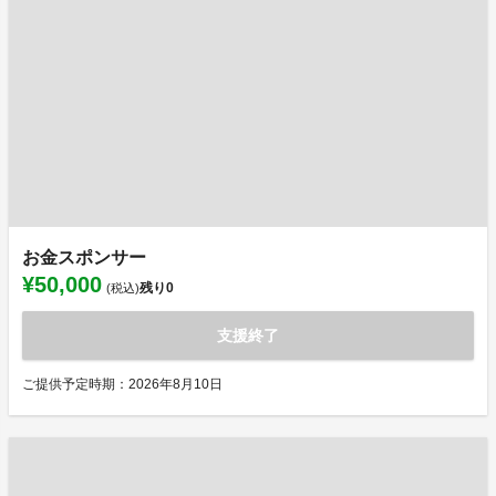
お金スポンサー
¥50,000
残り
0
(税込)
支援終了
ご提供予定時期：2026年8月10日