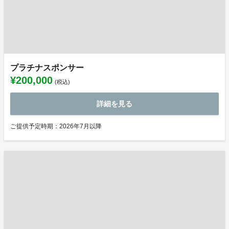
プラチナスポンサー
¥200,000
(税込)
詳細を見る
ご提供予定時期：2026年7月以降