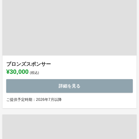
ブロンズスポンサー
¥30,000
(税込)
詳細を見る
ご提供予定時期：2026年7月以降