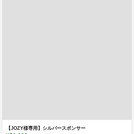
【JOZY様専用】シルバースポンサー