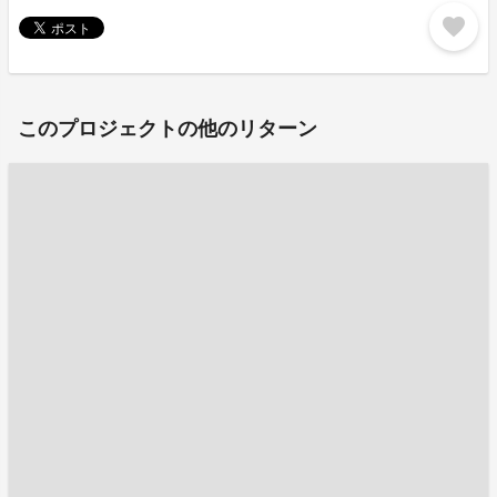
favorite
このプロジェクトの他のリターン