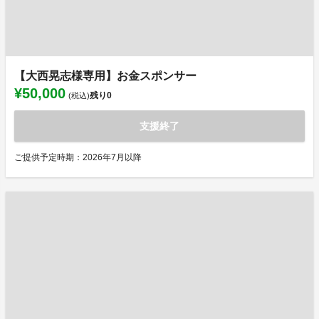
【大西晃志様専用】お金スポンサー
¥50,000
残り
0
(税込)
支援終了
ご提供予定時期：2026年7月以降