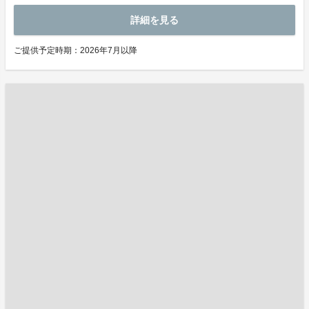
詳細を見る
ご提供予定時期：2026年7月以降