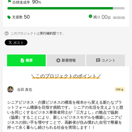
90
flag
目標達成率
%
00
50
watch_later
支援数
残り
00
:
00
:
00
日
このプロジェクトは
実行確約型
です。
description
stars
chat
概要
新着情報
コメント
＼このプロジェクトのポイント／
合田 真也
arrow_downward
詳細
シニアビジネス・介護ビジネスの構造を根本から変える新たなプラ
ットフォーム構築を目指す挑戦です。 シニアの生活を支えようと想
いを同じくするビジネス事業者同士が「三方よし」の観点で協創
（協業）することにより、新しいビジネスモデルを構築しシニアビ
ジネスの担い手を増やすことで、高齢者が住み慣れた自宅で尊厳を
持って永く暮らし続けられる社会を実現します！！