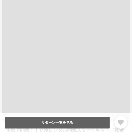
favorite
リターン一覧を見る
本気で開業！！介護レンタル開業スタートキット（数量