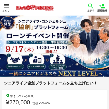
さがす
新規登録
メニュー
シニアライフ協創プラットフォームを立ち上げたい！
stars
集まっている金額
¥270,000
(目標 ¥300,000)