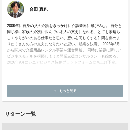
合田 真也
2009年に自身の父の介護をきっかけに介護業界に飛び込む。 自分と
同じ様に家族の介護に悩んでいる人の支えになれる、とても素晴ら
しくやりがいのある仕事だと思い、想いを同じくする仲間を集めよ
りたくさんの方の支えになりたいと思い、起業を決意。 2025年3月
から関東で介護用品レンタル事業を運営開始。 同時に業界に新しい
ビジネスモデルを構築しようと開業支援コンサルタントも始める。
2026年9月にシニアビジネス協創プラットフォーム立ち上げ予定。
ホームページ：
https://cocoa-fukushi.com
もっと見る
add
お問い合わせ：
goda.s0916@gmail.com
リターン一覧