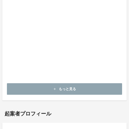
・参加チケットの発送はございません。
・全てのコースは税込み、送料込みの価格です。
・ご支援後、イベントに参加できない場合も返品は受け
付けられません。
・各種ご案内をお送りしますので、メールのご確認をお
願いいたします。
・携帯メールの場合はPCメールを受信できる設定をお
願いします。
・原則、リターンのキャンセル・返品交換は行っており
ません。
・全てのリターンに御礼のメッセージをお送りします。
もっと見る
add
起案者プロフィール