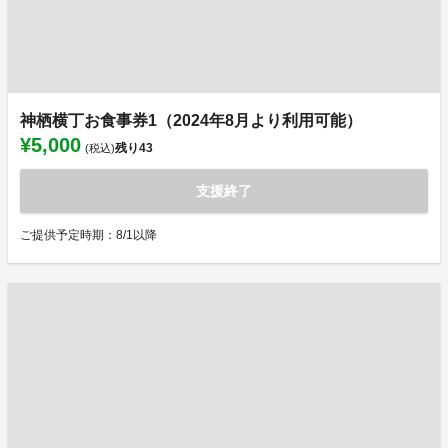
神栖横丁お食事券1（2024年8月より利用可能）
¥5,000
残り
43
(税込)
支援終了
ご提供予定時期：8/1以降