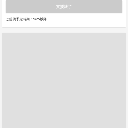
支援終了
ご提供予定時期：5/25以降