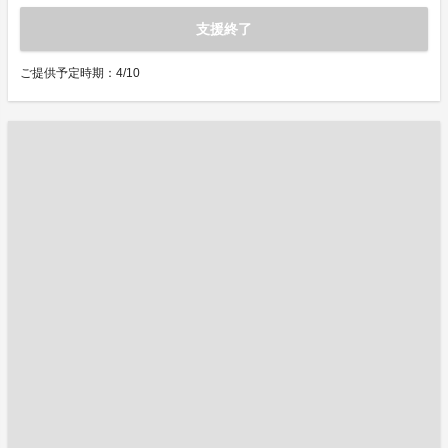
支援終了
ご提供予定時期：4/10