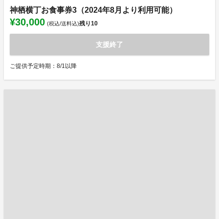
神栖横丁お食事券3（2024年8月より利用可能）
¥30,000
残り
10
(税込/送料込)
支援終了
ご提供予定時期：8/1以降