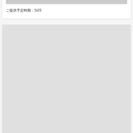
ご提供予定時期：5/25