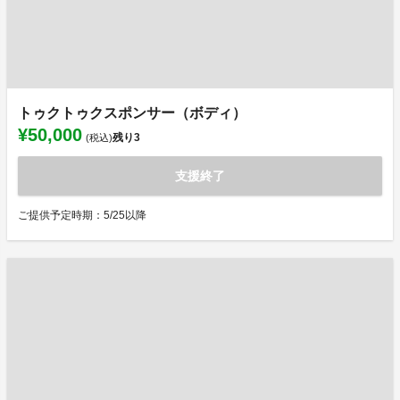
トゥクトゥクスポンサー（ボディ）
¥50,000
残り
3
(税込)
支援終了
ご提供予定時期：5/25以降