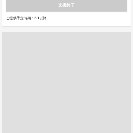
支援終了
ご提供予定時期：6/1以降