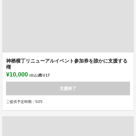
神栖横丁リニューアルイベント参加券を誰かに支援する
権
¥10,000
残り
17
(税込)
支援終了
ご提供予定時期：5/25