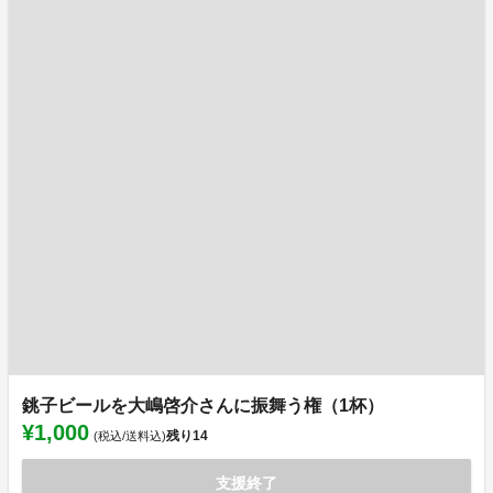
銚子ビールを大嶋啓介さんに振舞う権（1杯）
¥1,000
残り
14
(税込/送料込)
支援終了