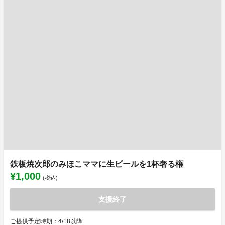
鉄板焼次郎のみほこママに生ビールを1杯奢る権
¥1,000
(税込)
支援終了
ご提供予定時期：4/18以降