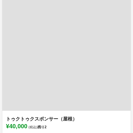
トゥクトゥクスポンサー（屋根）
¥40,000
残り
2
(税込)