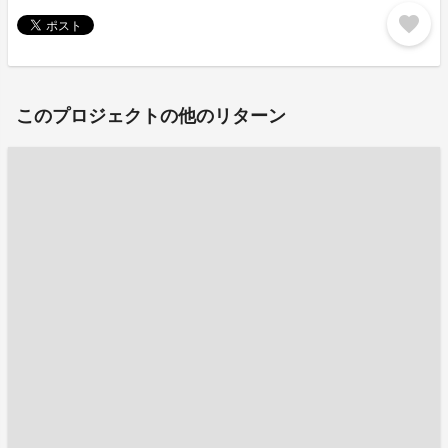
favorite
このプロジェクトの他のリターン