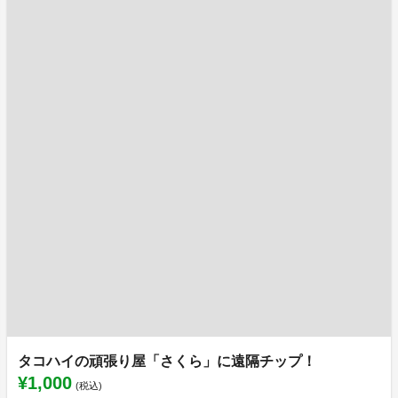
タコハイの頑張り屋「さくら」に遠隔チップ！
¥1,000
(税込)