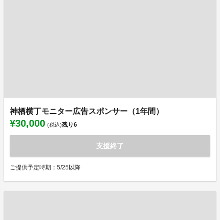
神栖横丁モニター広告スポンサー（1年間）
¥30,000
残り
6
(税込)
支援終了
ご提供予定時期：5/25以降