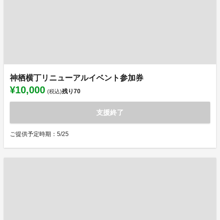
神栖横丁リニューアルイベント参加券
¥10,000
残り
70
(税込)
支援終了
ご提供予定時期：5/25