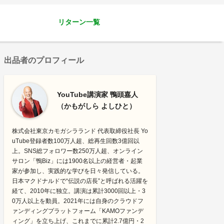
リターン一覧
出品者のプロフィール
YouTube講演家 鴨頭嘉人
（かもがしら よしひと）
株式会社東京カモガシラランド 代表取締役社長 Yo
uTube登録者数100万人超、総再生回数3億回以
上。SNS総フォロワー数250万人超、オンライン
サロン「鴨Biz」には1900名以上の経営者・起業
家が参加し、実践的な学びを日々発信している。
日本マクドナルドで“伝説の店長”と呼ばれる活躍を
経て、2010年に独立。講演は累計3000回以上・3
0万人以上を動員。2021年には自身のクラウドフ
ァンディングプラットフォーム「KAMOファンデ
ィング」を立ち上げ、これまでに累計2.7億円・2