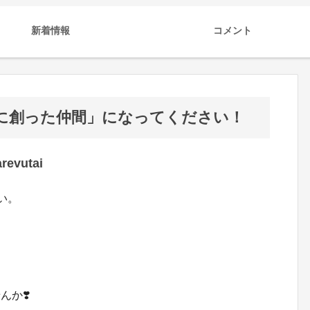
新着情報
コメント
に創った仲間」になってください！
evutai
い。
か❣️