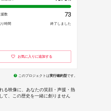
73
支援数
残り時間
終了しました
お気に入りに追加する
help
このプロジェクトは
実行確約型
です。
まれる映像に、あなたの笑顔・声援・熱
」として、この歴史を一緒に創りません