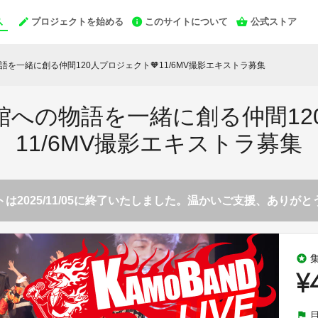
プロジェクトを始める
このサイトについて
公式ストア
語を一緒に創る仲間120人プロジェクト🧡11/6MV撮影エキストラ募集
館への物語を一緒に創る仲間12
11/6MV撮影エキストラ募集
は2025/11/05に終了いたしました。温かいご支援、ありが
stars
¥
flag