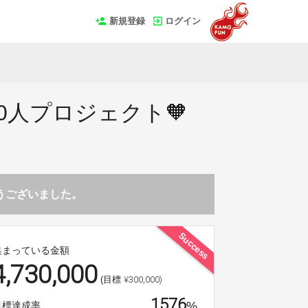
新規登録
ログイン
0人プロジェクト🧡
とうございました。
Success
集まっている金額
4,730,000
¥300,000)
(目標
1576
%
目標達成率