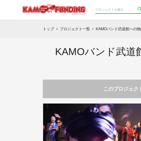
トップ
プロジェクト一覧
KAMOバンド武道館への物
chevron_right
chevron_right
KAMOバンド武道
このプロジェクト