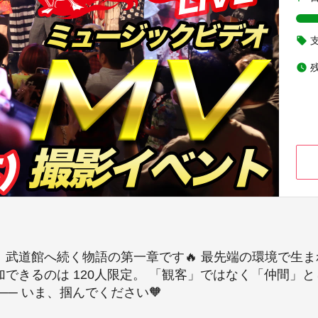
local_offer
watch_later
 武道館へ続く物語の第一章です🔥 最先端の環境で生
参加できるのは 120人限定。 「観客」ではなく「仲間
─ いま、掴んでください🧡