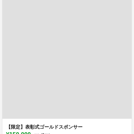
【限定】表彰式ゴールドスポンサー