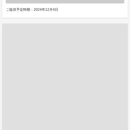
ご提供予定時期：2024年12月4日