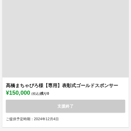
髙橋まちゃぴろ様【専用】表彰式ゴールドスポンサー
¥150,000
残り
0
(税込)
支援終了
ご提供予定時期：2024年12月4日