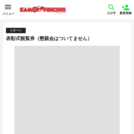
さがす
新規登録
メニュー
リターン
表彰式観覧券（懇親会はついてません）