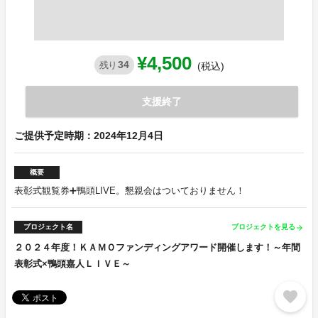
¥4,500
34
残り
(税込)
支援終了
ご提供予定時期：2024年12月4日
概要
表彰式観覧券➕鴨頭LIVE。懇親会はついておりません！
プロジェクト名
プロジェクトを見る
arrow_forward
２０２４年度！ＫＡＭＯファンディングアワード開催します！～年間
表彰式×鴨頭嘉人ＬＩＶＥ～
favorite