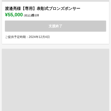
渡邉亮様【専用】表彰式ブロンズポンサー
¥55,000
残り
0
(税込)
支援終了
ご提供予定時期：2024年12月4日