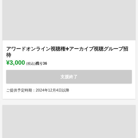
アワードオンライン視聴権➕アーカイブ視聴グループ招
待
¥3,000
残り
36
(税込)
支援終了
ご提供予定時期：2024年12月4日以降