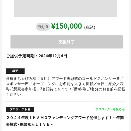
¥150,000
0
残り
(税込)
支援終了
ご提供予定時期：2024年12月4日
概要
髙橋まちゃぴろ様【専用】アワード表彰式のゴールドスポンサー券／
スポンサー席／オープニングにお名前を大きく掲載／当日ご紹介／表
彰式懇親会参加権、3名招待できます！/備考欄に3名分のお名前を記載
ください！
プロジェクト名
プロジェクトを見る
arrow_forward
２０２４年度！ＫＡＭＯファンディングアワード開催します！～年間
表彰式×鴨頭嘉人ＬＩＶＥ～