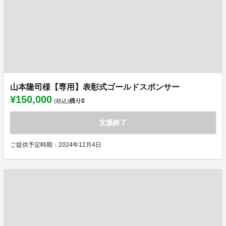
山本隆司様【専用】表彰式ゴールドスポンサー
¥150,000
残り
0
(税込)
支援終了
ご提供予定時期：2024年12月4日