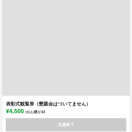
表彰式観覧券（懇親会はついてません）
¥4,500
残り
34
(税込)
支援終了