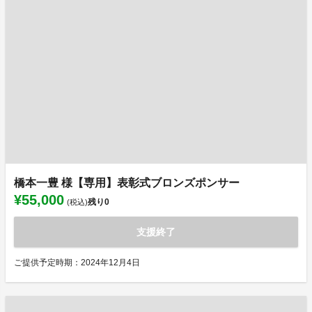
橋本一豊 様【専用】表彰式ブロンズポンサー
¥55,000
残り
0
(税込)
支援終了
ご提供予定時期：2024年12月4日