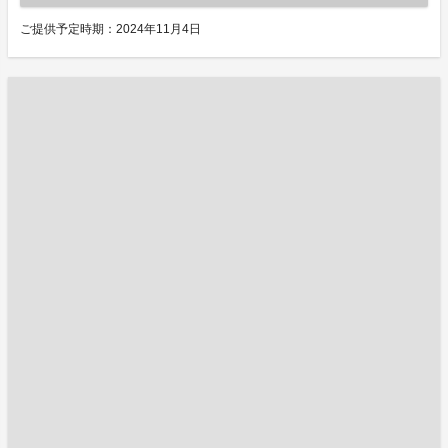
ご提供予定時期：2024年11月4日