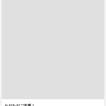
ただただご支援！