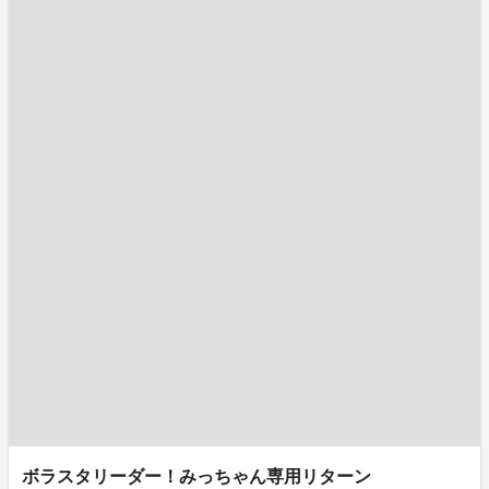
ボラスタリーダー！みっちゃん専用リターン