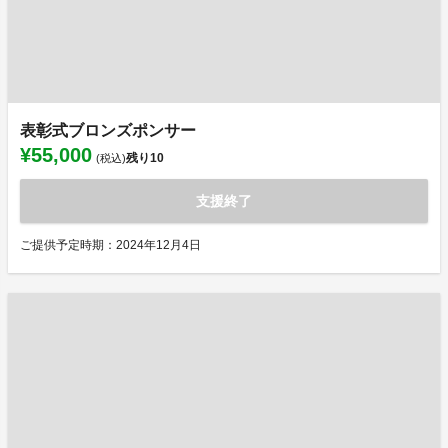
表彰式ブロンズポンサー
¥55,000
残り
10
(税込)
支援終了
ご提供予定時期：2024年12月4日