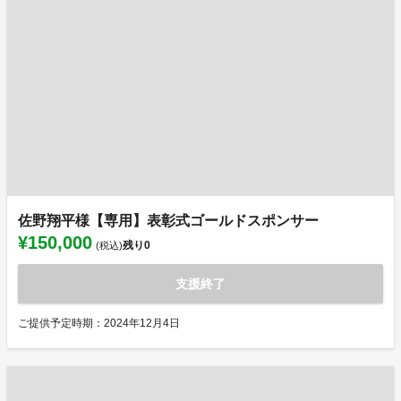
佐野翔平様【専用】表彰式ゴールドスポンサー
¥150,000
残り
0
(税込)
支援終了
ご提供予定時期：2024年12月4日