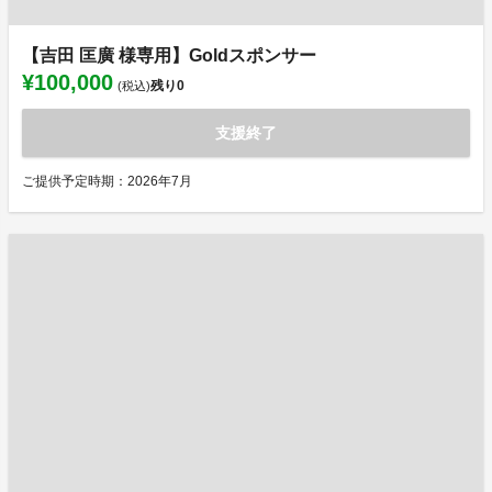
【吉田 匡廣 様専用】Goldスポンサー
¥100,000
残り
0
(税込)
支援終了
ご提供予定時期：2026年7月