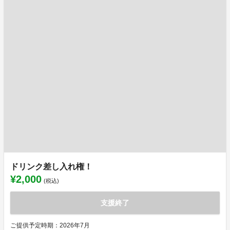
ドリンク差し入れ権！
¥2,000
(税込)
支援終了
ご提供予定時期：2026年7月