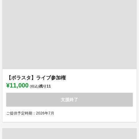
【ボラスタ】ライブ参加権
¥11,000
残り
11
(税込)
支援終了
ご提供予定時期：2026年7月