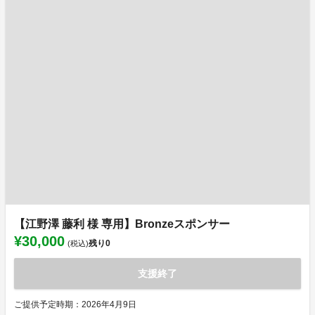
【江野澤 藤利 様 専用】Bronzeスポンサー
¥30,000
残り
0
(税込)
支援終了
ご提供予定時期：2026年4月9日