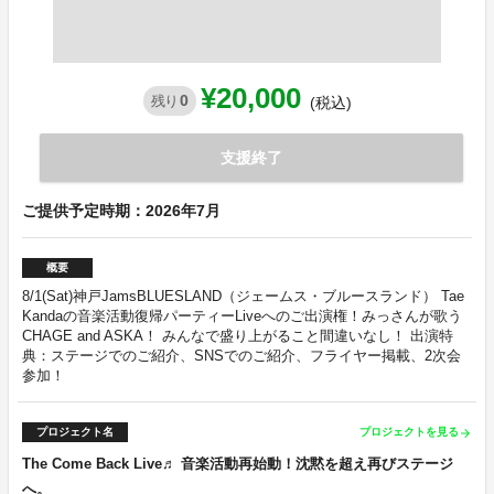
¥20,000
0
残り
(税込)
支援終了
ご提供予定時期：2026年7月
概要
8/1(Sat)神戸JamsBLUESLAND（ジェームス・ブルースランド） Tae
Kandaの音楽活動復帰パーティーLiveへのご出演権！みっさんが歌う
CHAGE and ASKA！ みんなで盛り上がること間違いなし！ 出演特
典：ステージでのご紹介、SNSでのご紹介、フライヤー掲載、2次会
参加！
プロジェクト名
プロジェクトを見る
arrow_forward
The Come Back Live♬ 音楽活動再始動！沈黙を超え再びステージ
へ。