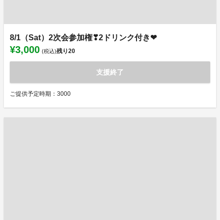
8/1（Sat）2次会参加権❣2ドリンク付き❤
¥3,000
残り
20
(税込)
支援終了
ご提供予定時期：3000