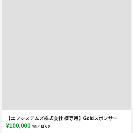
【エフシステムズ株式会社 様専用】Goldスポンサー
¥100,000
残り
0
(税込)