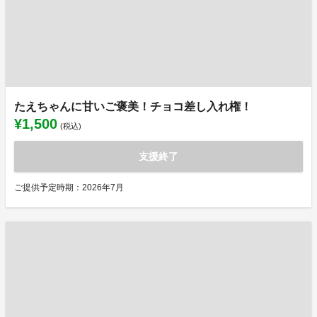
たえちゃんに甘いご褒美！チョコ差し入れ権！
¥1,500
(税込)
支援終了
ご提供予定時期：2026年7月