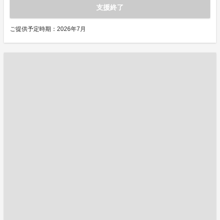
支援終了
ご提供予定時期：2026年7月