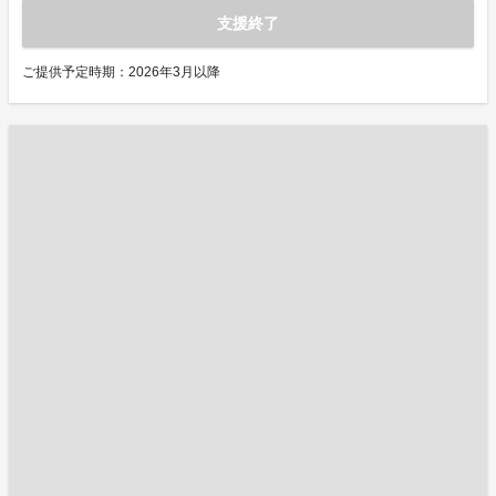
支援終了
ご提供予定時期：2026年3月以降