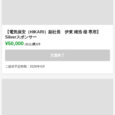
【電気保安（HIKARI）副社長 伊東 靖浩 様 専用】
Silverスポンサー
¥50,000
残り
0
(税込)
支援終了
ご提供予定時期：2026年4月