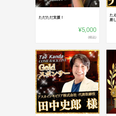
た
ただただ支援！
差
¥5,000
(税込)