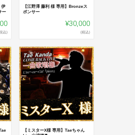
 伊
【江野澤 藤利 様 専用】Bronzeス
サー
ポンサー
000
¥30,000
(税込)
(税込)
ae
【ミスターX様 専用】Taeちゃん