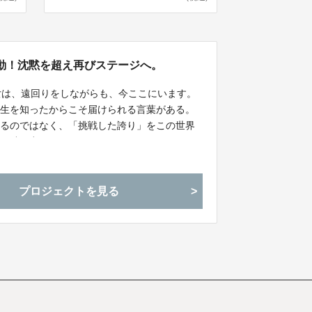
活動再始動！沈黙を超え再びステージへ。
女は、遠回りをしながらも、今ここにいます。
人生を知ったからこそ届けられる言葉がある。
ねるのではなく、「挑戦した誇り」をこの世界
歩を踏み出すきっかけになって欲しい。だから
。 どうか、この挑戦を応援してください！
プロジェクトを見る