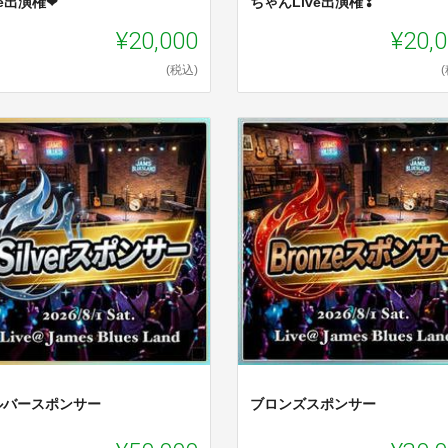
ve出演権❤
ちゃんLive出演権❣
¥20,000
¥20,
(税込)
ルバースポンサー
ブロンズスポンサー