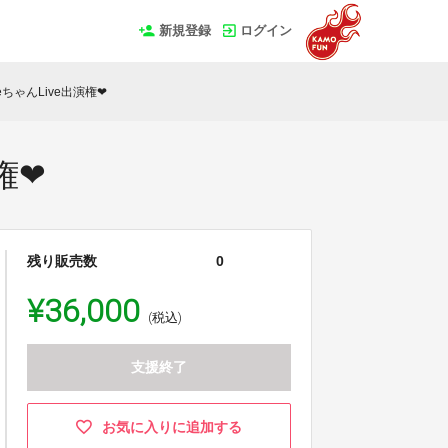
新規登録
ログイン
eちゃんLive出演権❤
権❤
残り販売数
0
¥36,000
(税込)
支援終了
お気に入りに追加する