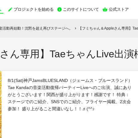
プロジェクトを始める
このサイトについて
公式ストア
ive♬ 音楽活動再始動！沈黙を超え再びステージへ。
【フミちゃん＆Appleさん専用】Ta
chevron_right
さん専用】TaeちゃんLive出演
8/1(Sat)神戸JamsBLUESLAND（ジェームス・ブルースランド）
Tae Kandaの音楽活動復帰パーティーLiveへのご出演、誠にあり
がとうございます！関西が盛り上がります！感謝です！ 特典：
ステージでのご紹介、SNSでのご紹介、フライヤー掲載、2次会
参加！ 盛り上がること間違いなし！！♬(^^♪