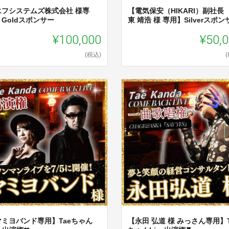
エフシステムズ株式会社 様専
【電気保安（HIKARI）副社長
Goldスポンサー
東 靖浩 様 専用】Silverスポン
¥100,000
¥50,
(税込)
マミヨバンド専用】Taeちゃん
【永田 弘道 様 みっさん専用】T