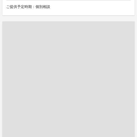
ご提供予定時期：個別相談