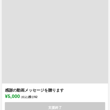
感謝の動画メッセージを贈ります
¥5,000
残り
92
(税込)
支援終了