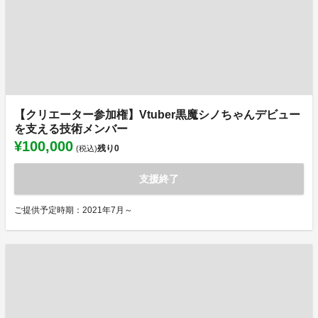
【クリエーター参加権】Vtuber黒魔シノちゃんデビュー
を支える技術メンバー
¥100,000
残り
0
(税込)
支援終了
ご提供予定時期：2021年7月～