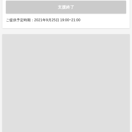
支援終了
ご提供予定時期：2021年9月25日 19:00~21:00