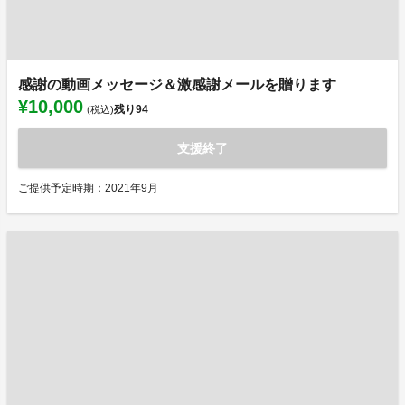
感謝の動画メッセージ＆激感謝メールを贈ります
¥10,000
残り
94
(税込)
支援終了
ご提供予定時期：2021年9月