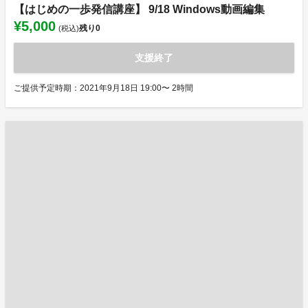
【はじめの一歩発信講座】 9/18 Windows動画編集
¥5,000
残り
0
(税込)
支援終了
ご提供予定時期：2021年9月18日 19:00〜 2時間