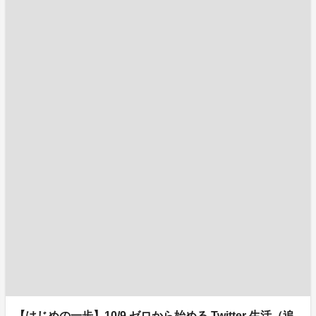
【はじめの一歩】10/9 ゼロから始める Twitter 生活（追