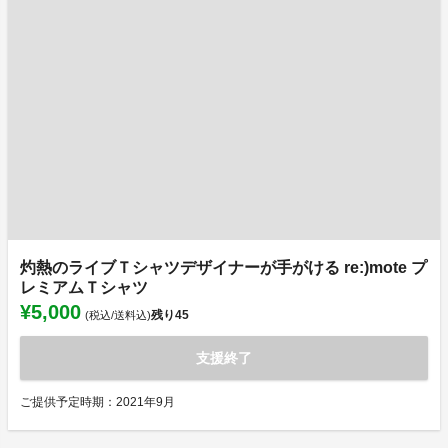
灼熱のライブＴシャツデザイナーが手がける re:)mote プ
レミアムＴシャツ
¥5,000
残り
45
(税込/送料込)
支援終了
ご提供予定時期：2021年9月