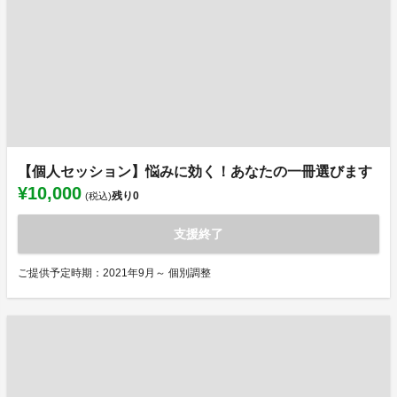
【個人セッション】悩みに効く！あなたの一冊選びます
¥10,000
残り
0
(税込)
支援終了
ご提供予定時期：2021年9月～ 個別調整