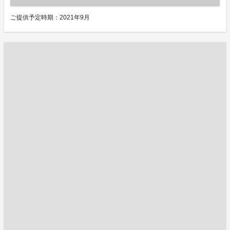
ご提供予定時期：2021年9月