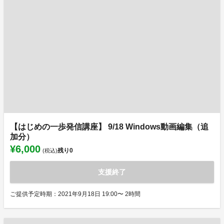
【はじめの一歩発信講座】 9/18 Windows動画編集（追
加分）
¥6,000
残り
0
(税込)
支援終了
ご提供予定時期：2021年9月18日 19:00〜 2時間