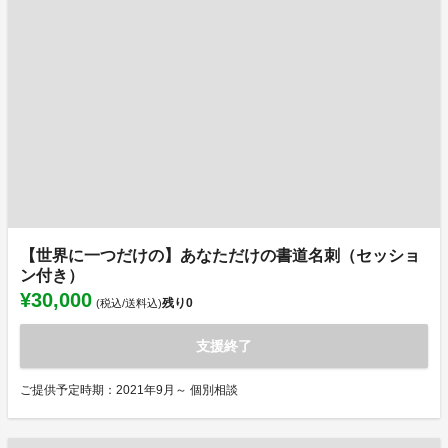
【世界に一つだけの】あなただけの書道名刺（セッショ
ン付き）
¥30,000
残り
0
(税込/送料込)
支援終了
ご提供予定時期：2021年9月～ 個別相談