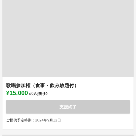
歌唱参加権（食事・飲み放題付）
¥15,000
残り
0
(税込)
支援終了
ご提供予定時期：2024年9月12日