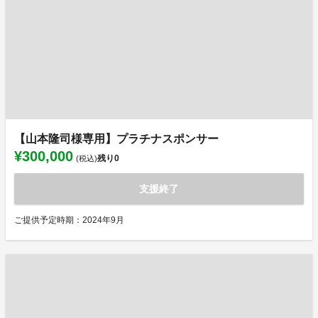
【山本隆司様専用】プラチナスポンサー
¥300,000
残り
0
(税込)
支援終了
ご提供予定時期：2024年9月