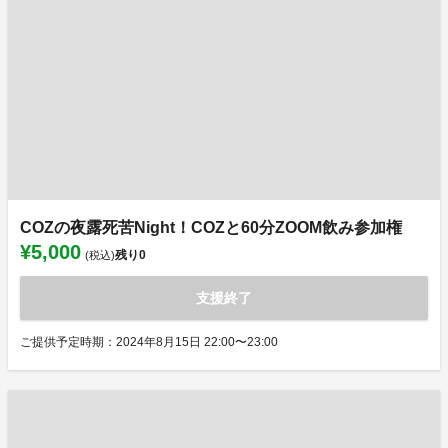
COZの夜露死苦Night！COZと60分ZOOM飲み参加権
¥5,000
残り
0
(税込)
支援終了
ご提供予定時期：2024年8月15日 22:00〜23:00