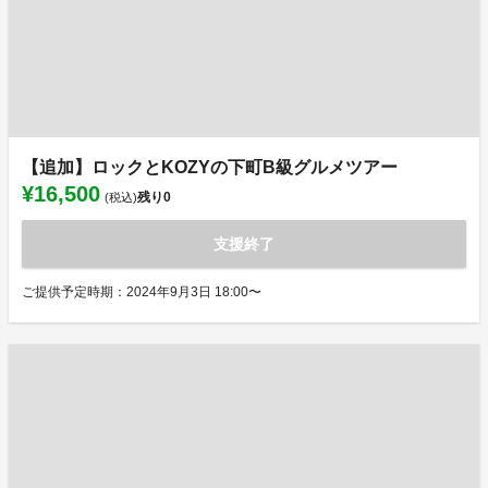
【追加】ロックとKOZYの下町B級グルメツアー
¥16,500
残り
0
(税込)
支援終了
ご提供予定時期：2024年9月3日 18:00〜