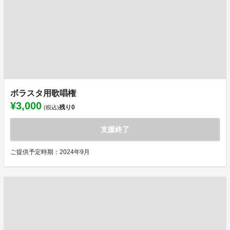
ボラスタ用歌唱権
¥3,000
残り
0
(税込)
支援終了
ご提供予定時期：2024年9月