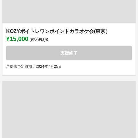
KOZYボイトレワンポイントカラオケ会(東京）
¥15,000
残り
0
(税込)
支援終了
ご提供予定時期：2024年7月25日