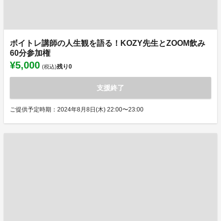
ボイトレ講師の人生観を語る！KOZY先生とZOOM飲み
60分参加権
¥5,000
残り
0
(税込)
支援終了
ご提供予定時期：2024年8月8日(木) 22:00〜23:00