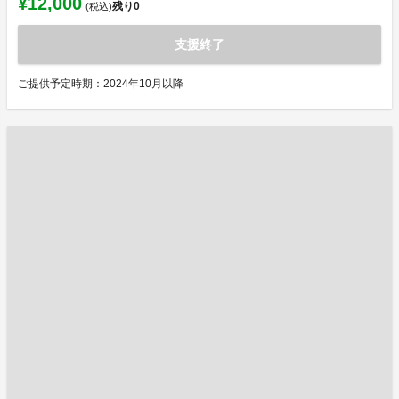
¥12,000
残り
0
(税込)
支援終了
ご提供予定時期：2024年10月以降