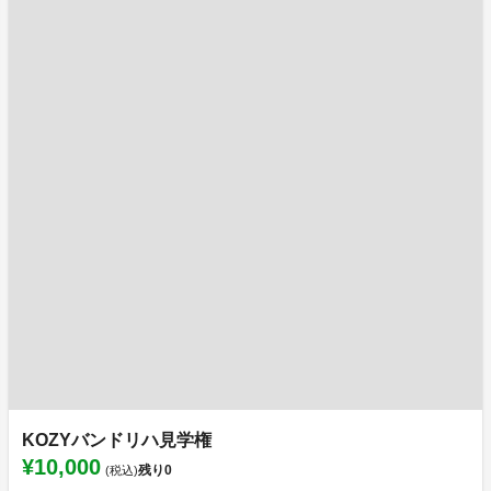
KOZYバンドリハ見学権
¥10,000
残り
0
(税込)