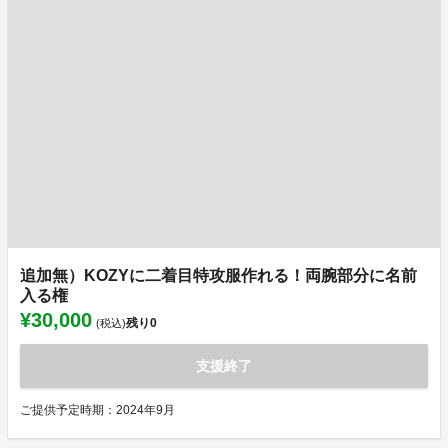
追加無）KOZYに二着目特攻服作れる！両腕部分に名前
入る権
¥30,000
残り
0
(税込)
支援終了
ご提供予定時期：2024年9月