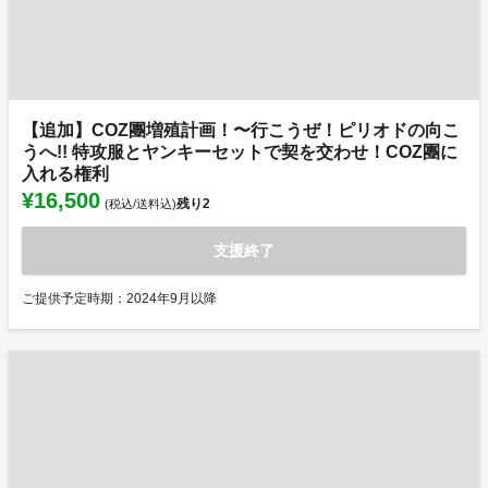
【追加】COZ團増殖計画！〜行こうぜ！ピリオドの向こ
うへ!! 特攻服とヤンキーセットで契を交わせ！COZ團に
入れる権利
¥16,500
残り
2
(税込/送料込)
支援終了
ご提供予定時期：2024年9月以降