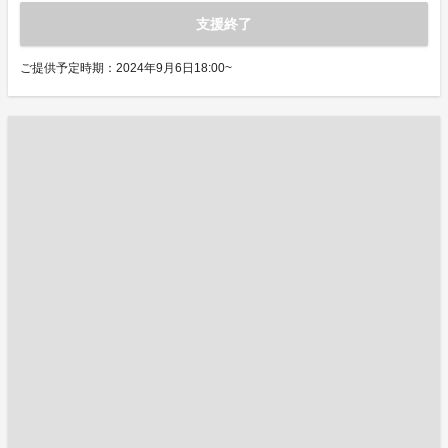
支援終了
ご提供予定時期：2024年9月6日18:00~