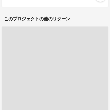
このプロジェクトの他のリターン