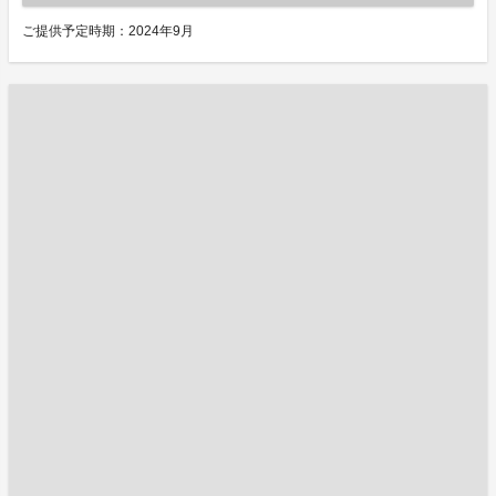
ご提供予定時期：2024年9月