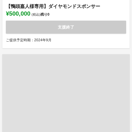
【鴨頭嘉人様専用】ダイヤモンドスポンサー
¥500,000
残り
0
(税込)
支援終了
ご提供予定時期：2024年9月