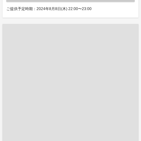
ご提供予定時期：2024年8月8日(木) 22:00〜23:00