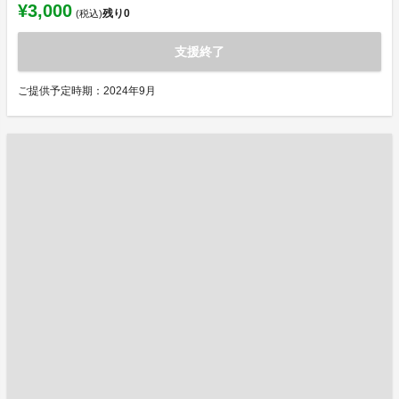
¥3,000
残り
0
(税込)
支援終了
ご提供予定時期：2024年9月