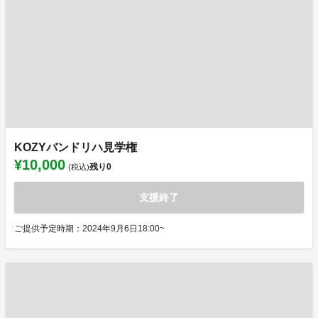
KOZYバンドリハ見学権
¥10,000
残り
0
(税込)
支援終了
ご提供予定時期：2024年9月6日18:00~