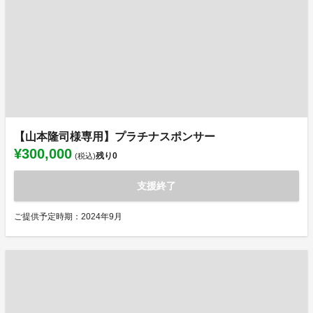
【山本隆司様専用】プラチナスポンサー
¥300,000
残り
0
(税込)
支援終了
ご提供予定時期：2024年9月