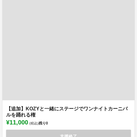
【追加】KOZYと一緒にステージでワンナイトカーニバ
ルを踊れる権
¥11,000
残り
0
(税込)
支援終了