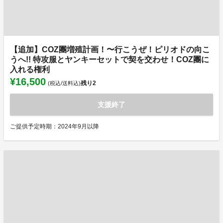
【追加】COZ團増殖計画！〜行こうぜ！ピリオドの向こ
うへ!! 特攻服とヤンキーセットで契を交わせ！COZ團に
入れる権利
¥16,500
残り
2
(税込/送料込)
支援終了
ご提供予定時期：2024年9月以降