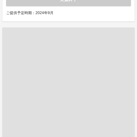
ご提供予定時期：2024年9月