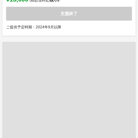
残り
0
(税込/送料込)
支援終了
ご提供予定時期：2024年9月以降