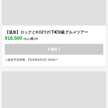
【追加】ロックとKOZYの下町B級グルメツアー
¥16,500
残り
0
(税込)
支援終了
ご提供予定時期：2024年9月3日 18:00〜