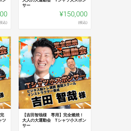
サー
000
¥150,000
(税込)
(税込)
】完
【吉田智哉様 専用】完全燃焼！
ャツ
大人の大運動会 Tシャツ小スポン
サー