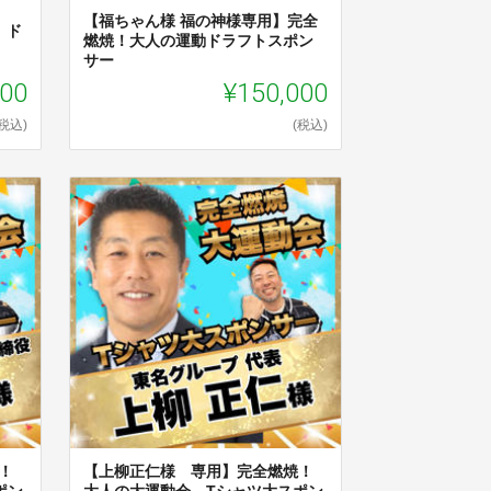
【福ちゃん様 福の神様専用】完全
 ド
燃焼！大人の運動ドラフトスポン
サー
000
¥150,000
(税込)
(税込)
！
【上柳正仁様 専用】完全燃焼！
ポン
大人の大運動会 Tシャツ大スポン