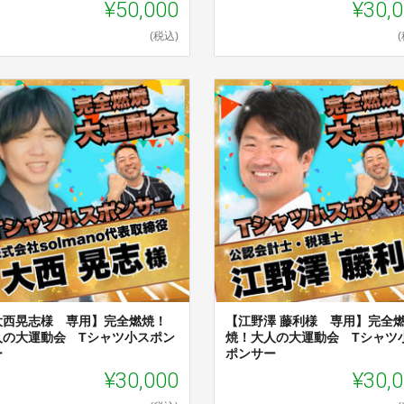
¥50,000
¥30,
(税込)
大西晃志様 専用】完全燃焼！
【江野澤 藤利様 専用】完全
人の大運動会 Tシャツ小スポン
焼！大人の大運動会 Tシャツ
ー
ポンサー
¥30,000
¥30,