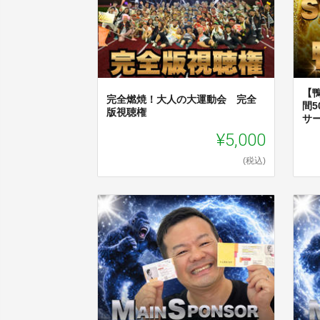
【
完全燃焼！大人の大運動会 完全
間
版視聴権
サ
¥5,000
(税込)