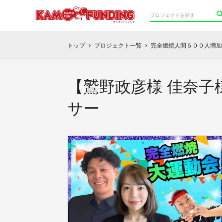
トップ
プロジェクト一覧
完全燃焼人間５００人増加
chevron_right
chevron_right
【鷲野政彦様 佳奈
サー