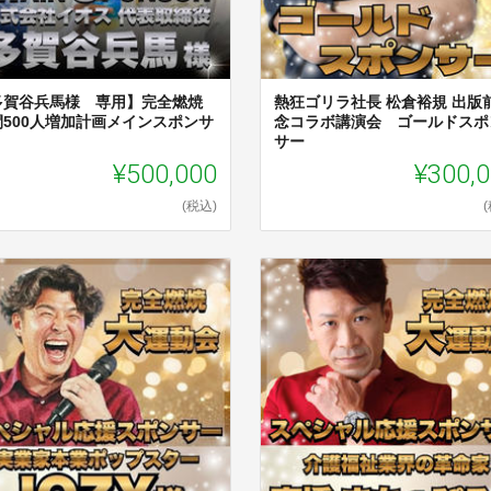
多賀谷兵馬様 専用】完全燃焼
熱狂ゴリラ社長 松倉裕規 出版
間500人増加計画メインスポンサ
念コラボ講演会 ゴールドスポ
サー
¥500,000
¥300,
(税込)