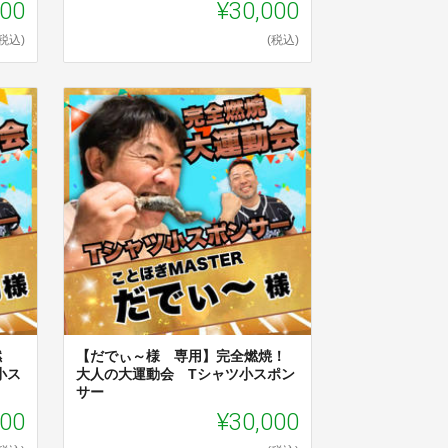
000
¥30,000
(税込)
(税込)
燃
【だでぃ～様 専用】完全燃焼！
小ス
大人の大運動会 Tシャツ小スポン
サー
000
¥30,000