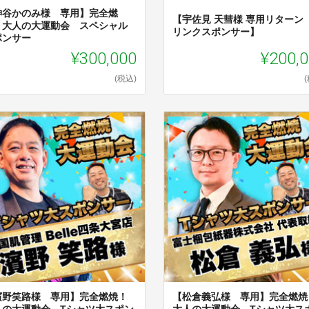
神谷かのみ様 専用】完全燃
【宇佐見 天彗様 専用リターン
！大人の大運動会 スペシャル
リンクスポンサー】
ポンサー
¥300,000
¥200,
(税込)
濱野笑路様 専用】完全燃焼！
【松倉義弘様 専用】完全燃焼
人の大運動会 Tシャツ大スポン
大人の大運動会 Tシャツ大ス