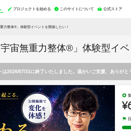
プロジェクトを始める
このサイトについて
公式ストア
重力整体®︎」体験型イベントを開催したい！
宇宙無重力整体®︎」体験型イ
は2026/07/31に終了いたしました。温かいご支援、ありが
stars
¥
flag