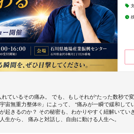
local_offer
watch_later
入れているその痛み。 でも、もしそれが“たった数秒で変
宇宙無重力整体®︎」によって、 “痛みが一瞬で緩和して
とが起きるのか？ その秘密も、わかりやすく紐解いてい
る人生から、 痛みと対話し、自由に動ける人生へ。