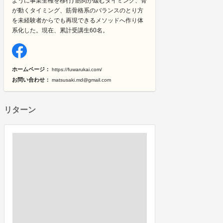
ように事業全権を移行) 筋肉が緩むタイミング、骨
が動くタイミング、筋骨格系のバランスのとり方
を未経験者からでも再現できるメソッドへ作り体
系化した。現在、累計受講生60名。
ホームページ：
https://fuwarukai.com/
お問い合わせ：
matsusaki.md@gmail.com
リターン