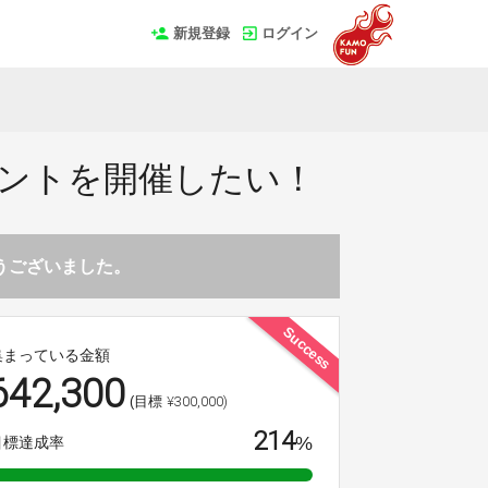
新規登録
ログイン
ベントを開催したい！
とうございました。
Success
集まっている金額
642,300
¥300,000)
(目標
214
%
目標達成率