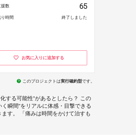
65
支援数
残り時間
終了しました
お気に入りに追加する
help
このプロジェクトは
実行確約型
です。
化する可能性”があるとしたら？ この
いく瞬間”をリアルに体感・目撃できる
きます。 「痛みは時間をかけて治すも