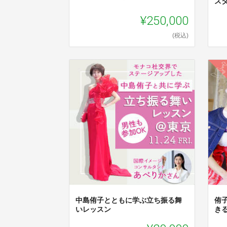
ス
¥250,000
(税込)
中島侑子とともに学ぶ立ち振る舞
侑
いレッスン
き