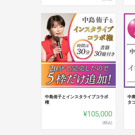
中島侑子とインスタライブコラボ
中
権
タ
¥105,000
(税込)