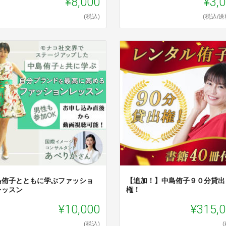
¥8,000
¥3,
(税込)
(税込/送
島侑子とともに学ぶファッショ
【追加！】中島侑子９０分貸出
レッスン
権！
¥10,000
¥315,
(税込)