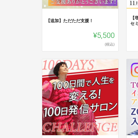
【増
【追加】ただただ支援！
セ
¥5,500
(税込)