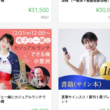
タ権
加権 （一般席＋懇親会参加権
¥31,500
¥30,
(税込)
子と一緒にカジュアルランチで
直筆サイン入り！新刊１冊プレ
る権
ント