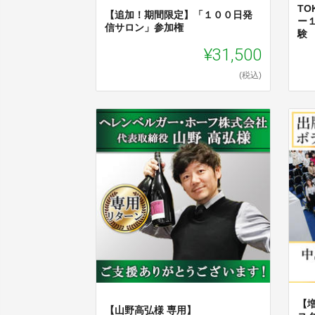
T
【追加！期間限定】「１００日発
ー
信サロン」参加権
験
¥31,500
(税込)
【
【山野高弘様 専用】