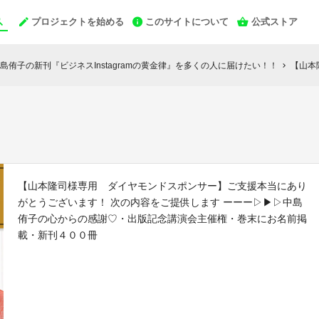
プロジェクトを始める
このサイトについて
公式ストア
侑子の新刊『ビジネスInstagramの黄金律』を多くの人に届けたい！！
【山本
chevron_right
【山本隆司様専用 ダイヤモンドスポンサー】ご支援本当にあり
がとうございます！ 次の内容をご提供します ーーー▷▶︎▷中島
侑子の心からの感謝♡・出版記念講演会主催権・巻末にお名前掲
載・新刊４００冊