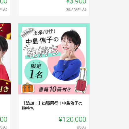
000
¥3,900
料込)
(税込/送料込)
【追加！】出張同行！中島侑子の
鞄持ち
000
¥120,000
(税込)
(税込)