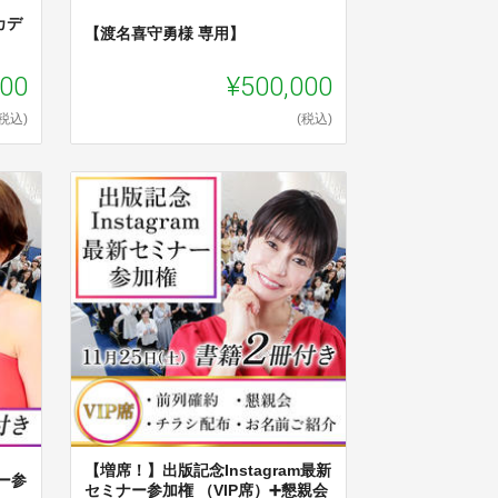
カデ
【渡名喜守勇様 専用】
000
¥500,000
(税込)
(税込)
【増席！】出版記念Instagram最新
ナー参
セミナー参加権 （VIP席）➕懇親会