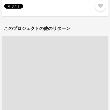
favorite
このプロジェクトの他のリターン