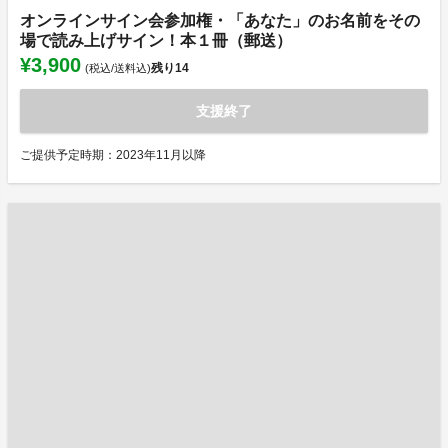
オンラインサイン会参加権・「あなた」のお名前をその
場で読み上げサイン！本１冊（郵送）
¥3,900
残り
14
(税込/送料込)
支援終了
ご提供予定時期：2023年11月以降