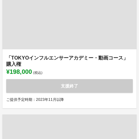
「TOKYOインフルエンサーアカデミー・動画コース」
購入権
¥198,000
(税込)
支援終了
ご提供予定時期：2023年11月以降