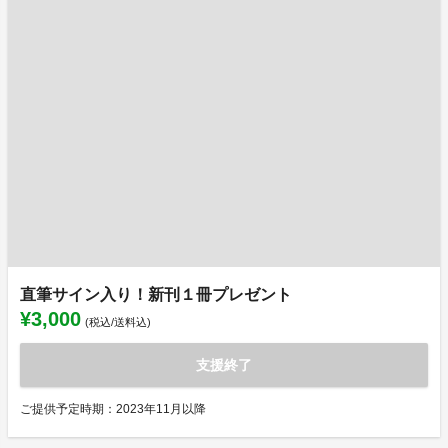
直筆サイン入り！新刊１冊プレゼント
¥3,000
(税込/送料込)
支援終了
ご提供予定時期：2023年11月以降