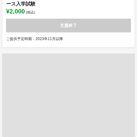
ース入学試験
¥2,000
(税込)
支援終了
ご提供予定時期：2023年11月以降