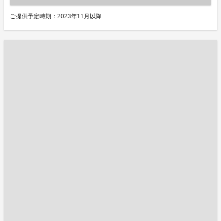
ご提供予定時期：2023年11月以降