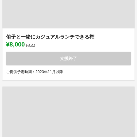
侑子と一緒にカジュアルランチできる権
¥8,000
(税込)
支援終了
ご提供予定時期：2023年11月以降