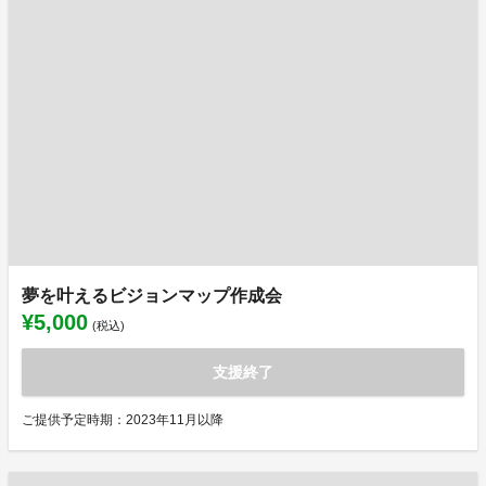
夢を叶えるビジョンマップ作成会
¥5,000
(税込)
支援終了
ご提供予定時期：2023年11月以降