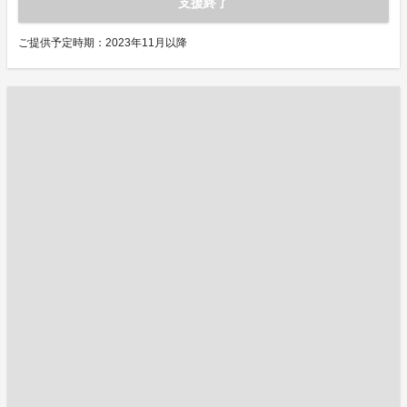
支援終了
ご提供予定時期：2023年11月以降