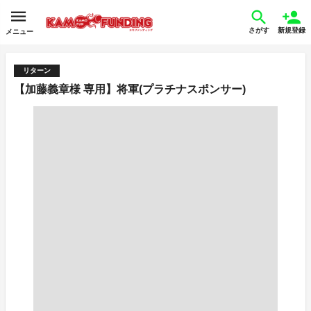
さがす
新規登録
メニュー
リターン
【加藤義章様 専用】将軍(プラチナスポンサー)