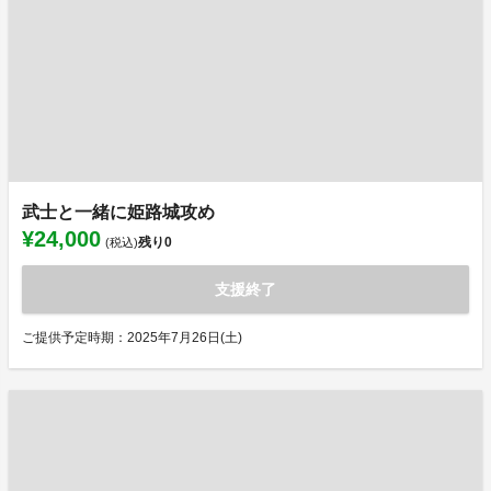
武士と一緒に姫路城攻め
¥24,000
残り
0
(税込)
支援終了
ご提供予定時期：2025年7月26日(土)