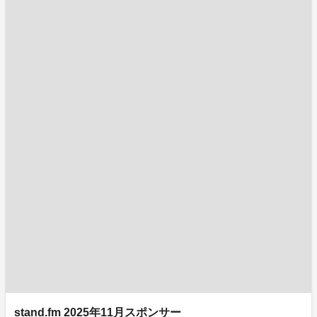
stand.fm 2025年11月スポンサー