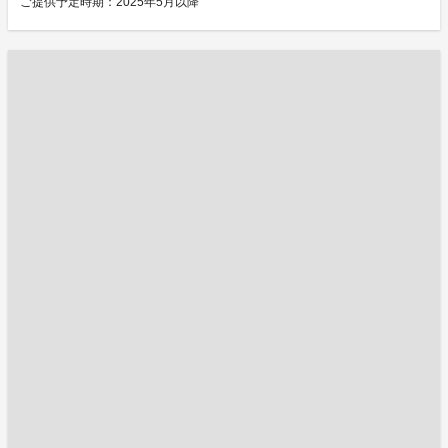
ご提供予定時期：2025年5月以降