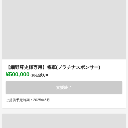
【細野尊史様専用】将軍(プラチナスポンサー)
¥500,000
残り
0
(税込)
支援終了
ご提供予定時期：2025年5月