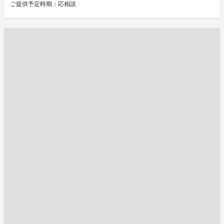
ご提供予定時期：応相談