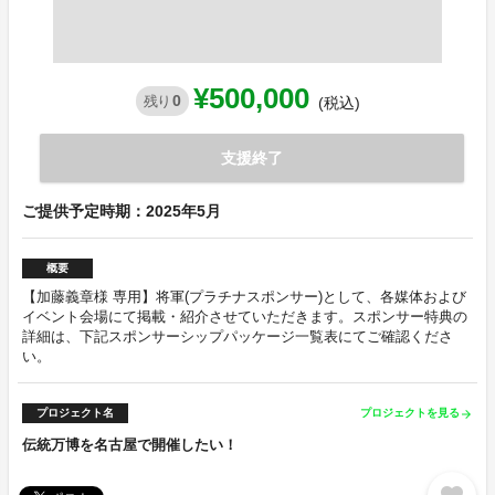
¥500,000
0
残り
(税込)
支援終了
ご提供予定時期：2025年5月
概要
【加藤義章様 専用】将軍(プラチナスポンサー)として、各媒体および
イベント会場にて掲載・紹介させていただきます。スポンサー特典の
詳細は、下記スポンサーシップパッケージ一覧表にてご確認くださ
い。
プロジェクト名
プロジェクトを見る
arrow_forward
伝統万博を名古屋で開催したい！