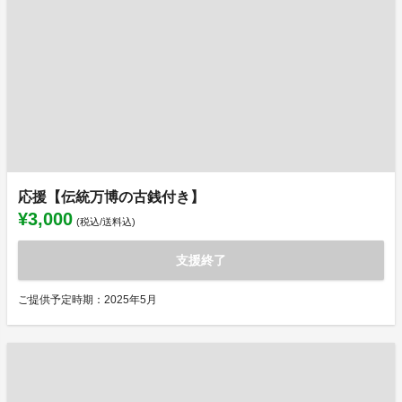
応援【伝統万博の古銭付き】
¥3,000
(税込/送料込)
支援終了
ご提供予定時期：2025年5月