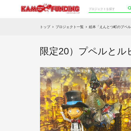
トップ
プロジェクト一覧
絵本「えんとつ町のプペル
chevron_right
chevron_right
限定20）プペルと