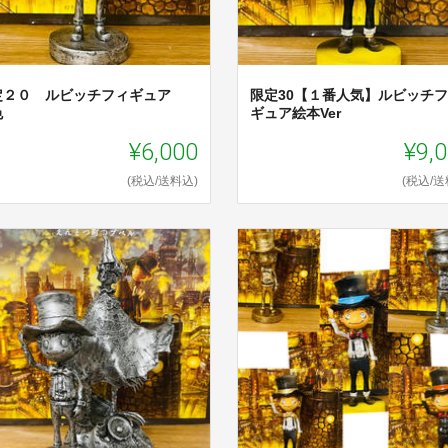
定２０ ルビッチフィギュア
限定30【１番人気】ルビッチ
色
ギュア絵本Ver
¥6,000
¥9,
(税込/送料込)
(税込/送