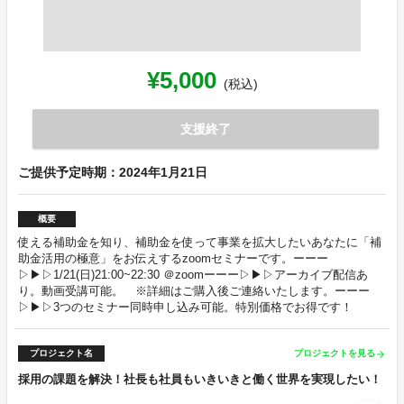
¥5,000
(税込)
支援終了
ご提供予定時期：2024年1月21日
概要
使える補助金を知り、補助金を使って事業を拡大したいあなたに「補
助金活用の極意」をお伝えするzoomセミナーです。ーーー
▷▶︎▷1/21(日)21:00~22:30 ＠zoomーーー▷▶︎▷アーカイブ配信あ
り。動画受講可能。 ※詳細はご購入後ご連絡いたします。ーーー
▷▶︎▷3つのセミナー同時申し込み可能。特別価格でお得です！
プロジェクト名
プロジェクトを見る
arrow_forward
採用の課題を解決！社長も社員もいきいきと働く世界を実現したい！