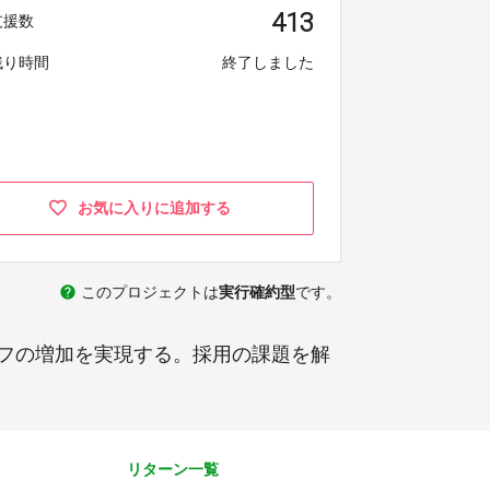
413
支援数
残り時間
終了しました
お気に入りに追加する
help
このプロジェクトは
実行確約型
です。
フの増加を実現する。採用の課題を解
リターン一覧