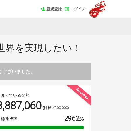
新規登録
ログイン
世界を実現したい！
とうございました。
Success
集まっている金額
8,887,060
¥300,000)
(目標
2962
%
目標達成率