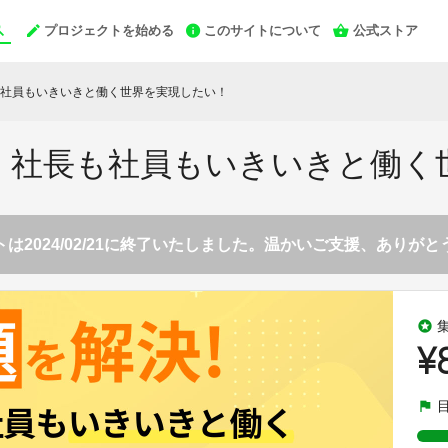
プロジェクトを始める
このサイトについて
公式ストア
社員もいきいきと働く世界を実現したい！
！社長も社員もいきいきと働く
は2024/02/21に終了いたしました。温かいご支援、ありが
stars
¥
flag