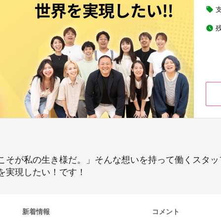
local_offer
watch_later
こそが私の生き様だ。」そんな想いを持って働くスタッ
を実現したい！です！
新着情報
コメント