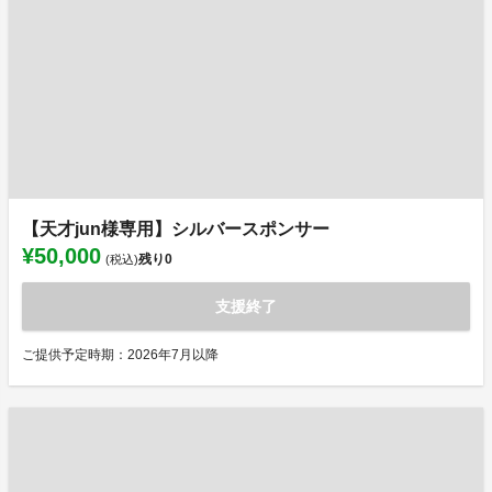
【天才jun様専用】シルバースポンサー
¥50,000
残り
0
(税込)
支援終了
ご提供予定時期：2026年7月以降