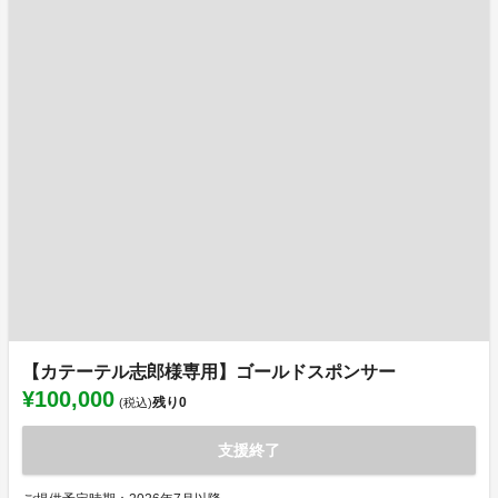
【カテーテル志郎様専用】ゴールドスポンサー
¥100,000
残り
0
(税込)
支援終了