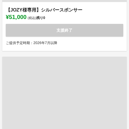
【JOZY様専用】シルバースポンサー
¥51,000
残り
0
(税込)
支援終了
ご提供予定時期：2026年7月以降