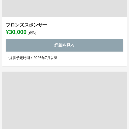
ブロンズスポンサー
¥30,000
(税込)
詳細を見る
ご提供予定時期：2026年7月以降