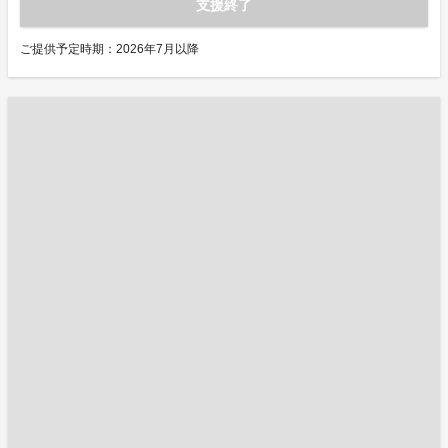
支援終了
ご提供予定時期：2026年7月以降