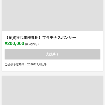
【多賀谷兵馬様専用】プラチナスポンサー
¥200,000
残り
0
(税込)
支援終了
ご提供予定時期：2026年7月以降