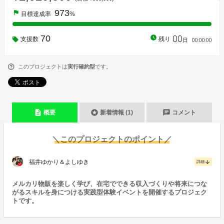
973
flag
目標達成率
%
00
70
watch_later
支援数
残り
00
:
00
:
00
日
このプロジェクトは
実行確約型
です。
description
stars
chat
概要
新着情報 (1)
コメント
＼このプロジェクトのポイント／
福井ゆかり＆よしゆき
arrow_downward
詳細
メルカリ物販を楽しく学び、在宅でできる収入づくりや将来につな
がるスキルを身につける実践型体験イベントを開催するプロジェク
トです。