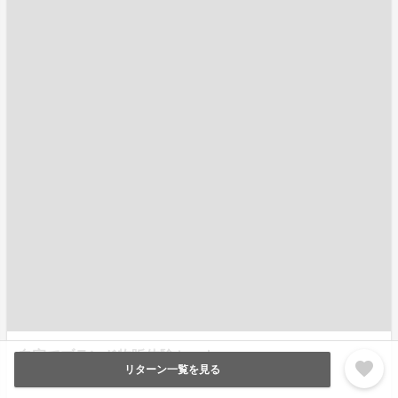
自宅でブランド物販体験セット
favorite
リターン一覧を見る
¥18,000
残り
0
(税込/送料込)