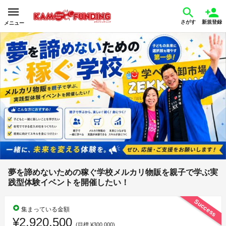
さがす
新規登録
メニュー
夢を諦めないための稼ぐ学校メルカリ物販を親子で学ぶ実
践型体験イベントを開催したい！
Success
stars
集まっている金額
¥2,920,500
(目標 ¥300,000)