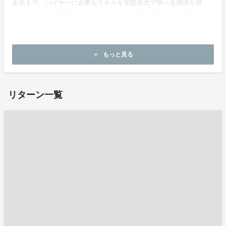
金化まで、バイヤーに必要なスキルを実践形式で学べる環境を提
供。これまで100万点以上のブランド品の売買に携わり、“物販の力
で夢を叶える人を増やす”活動を行っている。
ホームページ：
https://www.beautyrabo.jp/
もっと見る
add
お問い合わせ：
marufukushousha@gmail.com
リターン一覧