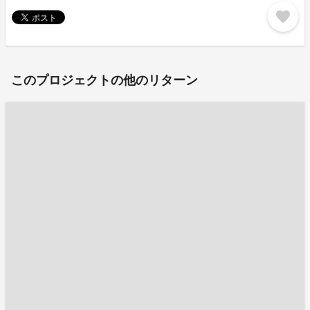
favorite
このプロジェクトの他のリターン