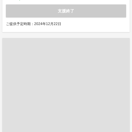
支援終了
ご提供予定時期：2024年12月22日