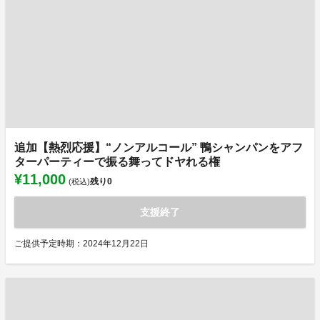
追加【熱烈応援】“ノンアルコール” 鴨シャンパンをアフ
ターパーティーで振る舞ってドヤれる権
¥11,000
残り
0
(税込)
支援終了
ご提供予定時期：2024年12月22日