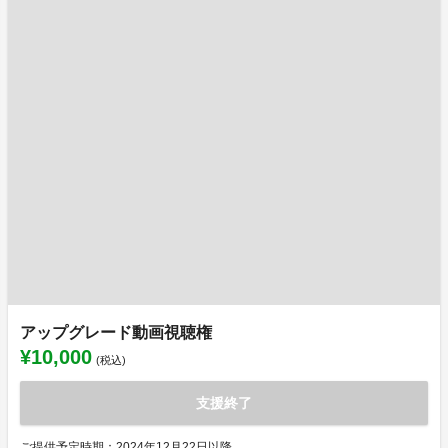
アップグレード動画視聴権
¥10,000
(税込)
支援終了
ご提供予定時期：2024年12月22日以降