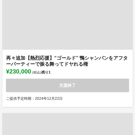
再々追加【熱烈応援】“ゴールド” 鴨シャンパンをアフタ
ーパーティーで振る舞ってドヤれる権
¥230,000
残り
1
(税込)
支援終了
ご提供予定時期：2024年12月22日