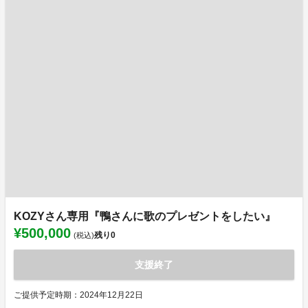
KOZYさん専用『鴨さんに歌のプレゼントをしたい』
¥500,000
残り
0
(税込)
支援終了
ご提供予定時期：2024年12月22日