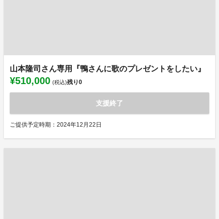
山本隆司さん専用『鴨さんに歌のプレゼントをしたい』
¥510,000
残り
0
(税込)
支援終了
ご提供予定時期：2024年12月22日