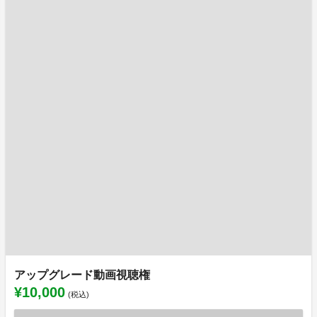
アップグレード動画視聴権
¥10,000
(税込)