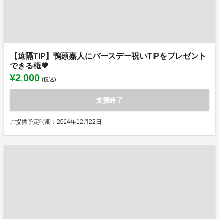
【遠隔TIP】鴨頭嘉人にバースデー祝いTIPをプレゼント
できる権🧡
¥2,000
(税込)
支援終了
ご提供予定時期：2024年12月22日