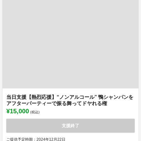
当日支援【熱烈応援】“ノンアルコール” 鴨シャンパンを
アフターパーティーで振る舞ってドヤれる権
¥15,000
(税込)
支援終了
ご提供予定時期：2024年12月22日