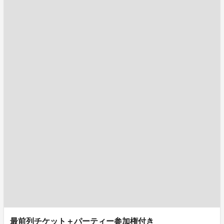
最前列チケット＋パーティー参加権付き