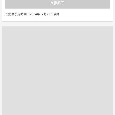
支援終了
ご提供予定時期：2024年12月22日以降