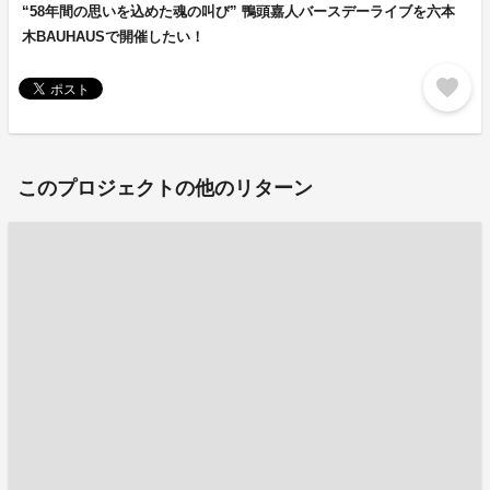
“58年間の思いを込めた魂の叫び” 鴨頭嘉人バースデーライブを六本
木BAUHAUSで開催したい！
favorite
このプロジェクトの他のリターン