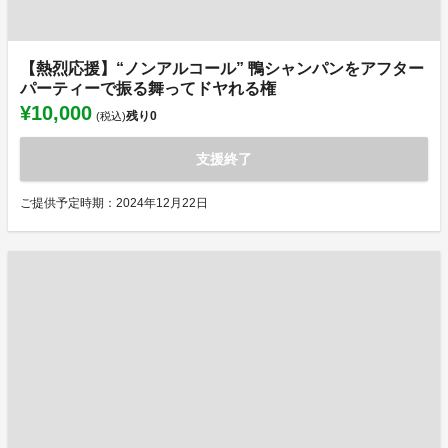
【熱烈応援】“ノンアルコール” 鴨シャンパンをアフター
パーティーで振る舞ってドヤれる権
¥10,000
残り
0
(税込)
支援終了
ご提供予定時期：2024年12月22日