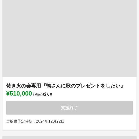
焚き火の会専用『鴨さんに歌のプレゼントをしたい』
¥510,000
残り
0
(税込)
支援終了
ご提供予定時期：2024年12月22日