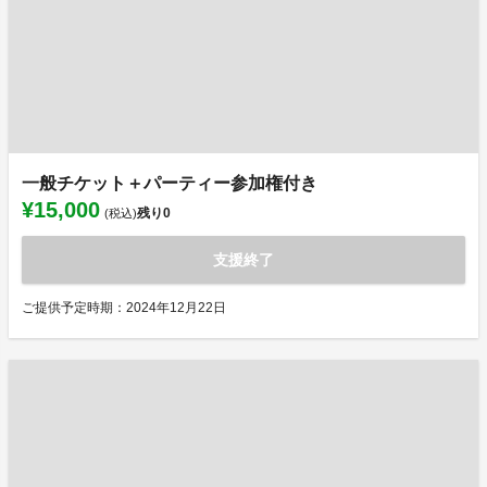
一般チケット＋パーティー参加権付き
¥15,000
残り
0
(税込)
支援終了
ご提供予定時期：2024年12月22日