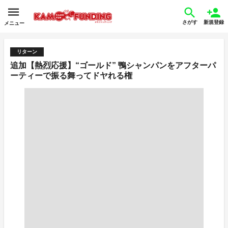
さがす
新規登録
メニュー
リターン
追加【熱烈応援】“ゴールド” 鴨シャンパンをアフターパ
ーティーで振る舞ってドヤれる権