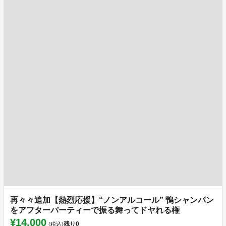
再々々追加【熱烈応援】“ノンアルコール” 鴨シャンパン
をアフターパーティーで振る舞ってドヤれる権
¥14,000
残り
0
(税込)