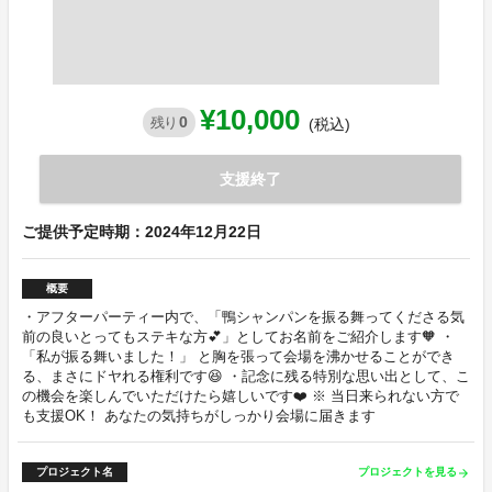
¥10,000
0
残り
(税込)
支援終了
ご提供予定時期：2024年12月22日
概要
・アフターパーティー内で、「鴨シャンパンを振る舞ってくださる気
前の良いとってもステキな方💕」としてお名前をご紹介します🧡 ・
「私が振る舞いました！」 と胸を張って会場を沸かせることができ
る、まさにドヤれる権利です😆 ・記念に残る特別な思い出として、こ
の機会を楽しんでいただけたら嬉しいです❤️ ※ 当日来られない方で
も支援OK！ あなたの気持ちがしっかり会場に届きます
プロジェクト名
プロジェクトを見る
arrow_forward