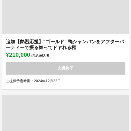
追加【熱烈応援】“ゴールド” 鴨シャンパンをアフターパ
ーティーで振る舞ってドヤれる権
¥210,000
残り
0
(税込)
支援終了
ご提供予定時期：2024年12月22日