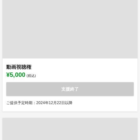
動画視聴権
¥5,000
(税込)
支援終了
ご提供予定時期：2024年12月22日以降