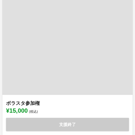
ボラスタ参加権
¥15,000
(税込)
支援終了