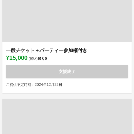
一般チケット＋パーティー参加権付き
¥15,000
残り
0
(税込)
支援終了
ご提供予定時期：2024年12月22日